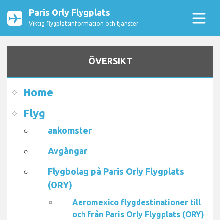
Paris Orly Flygplats
Viktig flygplatsinformation och tjänster
ÖVERSIKT
Home
Flyg
ankomster
Avgångar
Flygbolag på Paris Orly Flygplats
(ORY)
Aeromexico flygdestinationer till
och från Paris Orly Flygplats (ORY)