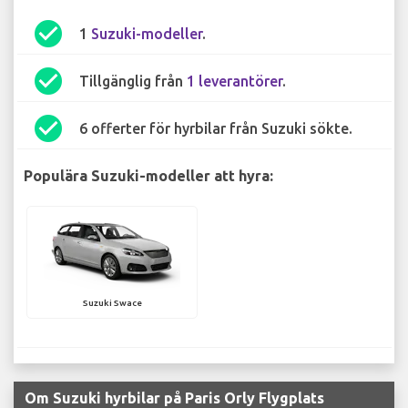
check_circle
1
Suzuki-modeller
.
check_circle
Tillgänglig från
1 leverantörer
.
check_circle
6 offerter för hyrbilar från Suzuki sökte.
Populära Suzuki-modeller att hyra:
Suzuki Swace
Om Suzuki hyrbilar på Paris Orly Flygplats