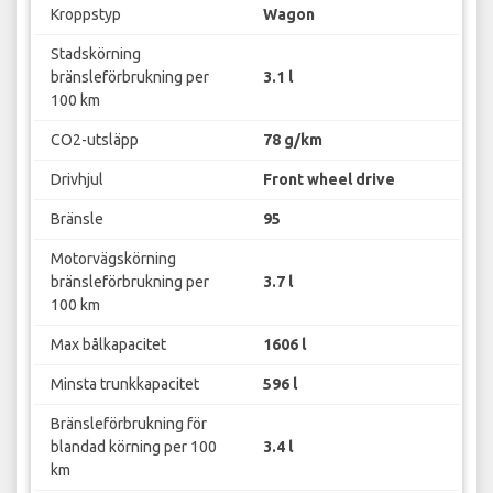
Kroppstyp
Wagon
Stadskörning
bränsleförbrukning per
3.1 l
100 km
CO2-utsläpp
78 g/km
Drivhjul
Front wheel drive
Bränsle
95
Motorvägskörning
bränsleförbrukning per
3.7 l
100 km
Max bålkapacitet
1606 l
Minsta trunkkapacitet
596 l
Bränsleförbrukning för
blandad körning per 100
3.4 l
km