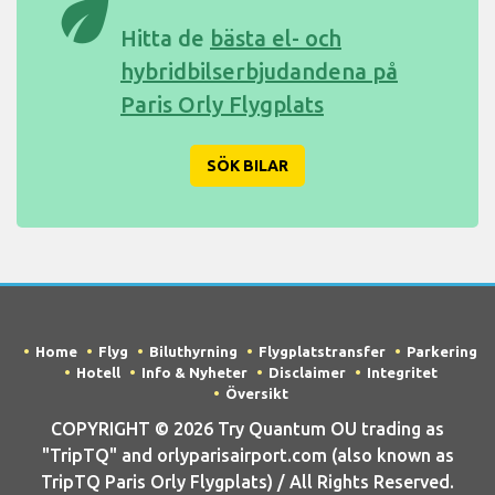
eco
Hitta de
bästa el- och
hybridbilserbjudandena på
Paris Orly Flygplats
SÖK BILAR
Home
Flyg
Biluthyrning
Flygplatstransfer
Parkering
Hotell
Info & Nyheter
Disclaimer
Integritet
Översikt
COPYRIGHT © 2026 Try Quantum OU trading as
"TripTQ" and orlyparisairport.com (also known as
TripTQ Paris Orly Flygplats) / All Rights Reserved.