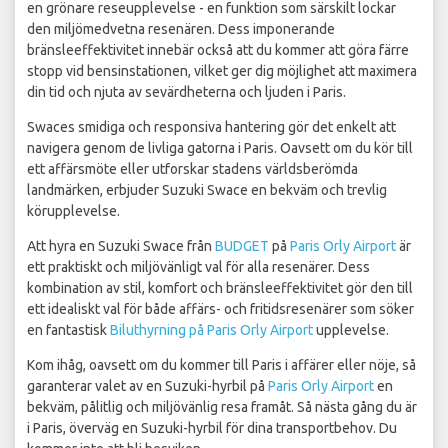
en grönare reseupplevelse - en funktion som särskilt lockar
den miljömedvetna resenären. Dess imponerande
bränsleeffektivitet innebär också att du kommer att göra färre
stopp vid bensinstationen, vilket ger dig möjlighet att maximera
din tid och njuta av sevärdheterna och ljuden i Paris.
Swaces smidiga och responsiva hantering gör det enkelt att
navigera genom de livliga gatorna i Paris. Oavsett om du kör till
ett affärsmöte eller utforskar stadens världsberömda
landmärken, erbjuder Suzuki Swace en bekväm och trevlig
körupplevelse.
Att hyra en Suzuki Swace från
BUDGET
på
Paris Orly Airport
är
ett praktiskt och miljövänligt val för alla resenärer. Dess
kombination av stil, komfort och bränsleeffektivitet gör den till
ett idealiskt val för både affärs- och fritidsresenärer som söker
en fantastisk
Biluthyrning på Paris Orly Airport
upplevelse.
Kom ihåg, oavsett om du kommer till Paris i affärer eller nöje, så
garanterar valet av en Suzuki-hyrbil på
Paris Orly Airport
en
bekväm, pålitlig och miljövänlig resa framåt. Så nästa gång du är
i Paris, överväg en Suzuki-hyrbil för dina transportbehov. Du