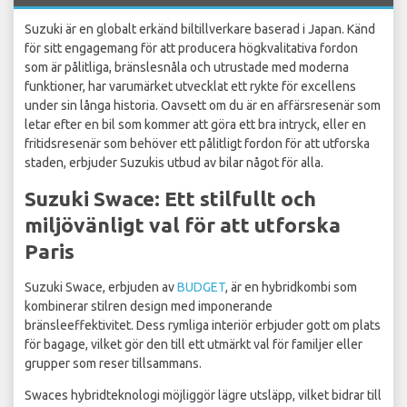
Suzuki är en globalt erkänd biltillverkare baserad i Japan. Känd
för sitt engagemang för att producera högkvalitativa fordon
som är pålitliga, bränslesnåla och utrustade med moderna
funktioner, har varumärket utvecklat ett rykte för excellens
under sin långa historia. Oavsett om du är en affärsresenär som
letar efter en bil som kommer att göra ett bra intryck, eller en
fritidsresenär som behöver ett pålitligt fordon för att utforska
staden, erbjuder Suzukis utbud av bilar något för alla.
Suzuki Swace: Ett stilfullt och
miljövänligt val för att utforska
Paris
Suzuki Swace, erbjuden av
BUDGET
, är en hybridkombi som
kombinerar stilren design med imponerande
bränsleeffektivitet. Dess rymliga interiör erbjuder gott om plats
för bagage, vilket gör den till ett utmärkt val för familjer eller
grupper som reser tillsammans.
Swaces hybridteknologi möjliggör lägre utsläpp, vilket bidrar till