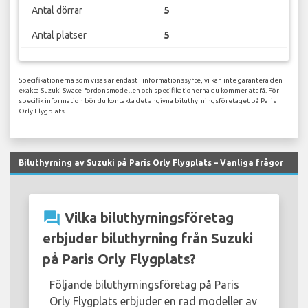
Antal dörrar
5
Antal platser
5
Specifikationerna som visas är endast i informationssyfte, vi kan inte garantera den
exakta Suzuki Swace-fordonsmodellen och specifikationerna du kommer att få. För
specifik information bör du kontakta det angivna biluthyrningsföretaget på Paris
Orly Flygplats.
Biluthyrning av Suzuki på Paris Orly Flygplats – Vanliga frågor
question_answer
Vilka biluthyrningsföretag
erbjuder biluthyrning från Suzuki
på Paris Orly Flygplats?
Följande biluthyrningsföretag på Paris
Orly Flygplats erbjuder en rad modeller av