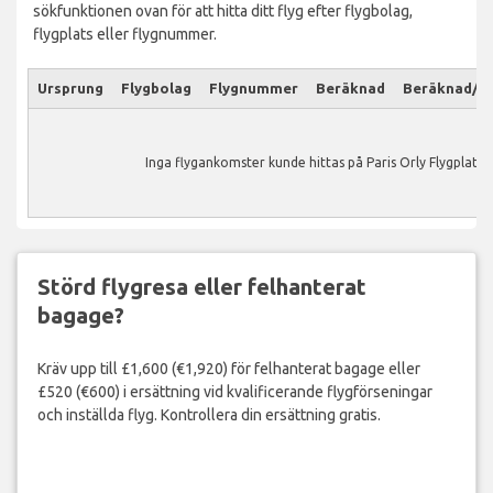
sökfunktionen ovan för att hitta ditt flyg efter flygbolag,
flygplats eller flygnummer.
Ursprung
Flygbolag
Flygnummer
Beräknad
Beräknad/Ak
Inga flygankomster kunde hittas på Paris Orly Flygplats.
Störd flygresa eller felhanterat
bagage?
Kräv upp till £1,600 (€1,920) för felhanterat bagage eller
£520 (€600) i ersättning vid kvalificerande flygförseningar
och inställda flyg. Kontrollera din ersättning gratis.