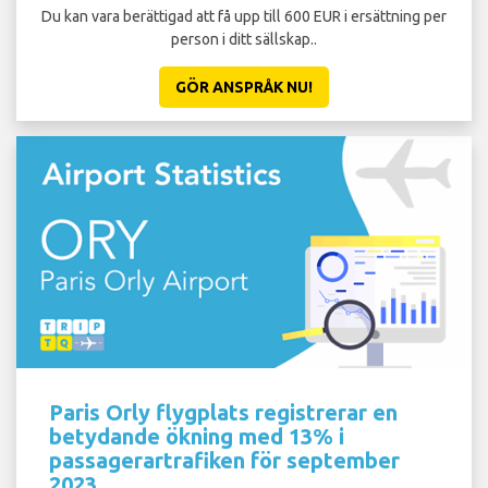
Du kan vara berättigad att få upp till 600 EUR i ersättning per
St
person i ditt sällskap..
GÖR ANSPRÅK NU!
Paris Orly flygplats registrerar en
betydande ökning med 13% i
passagerartrafiken för september
2023.