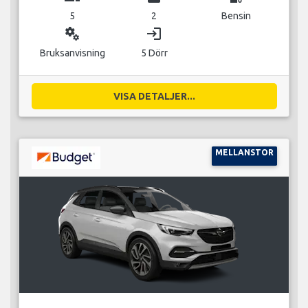
5
2
Bensin
miscellaneous_services
login
Bruksanvisning
5 Dörr
VISA DETALJER...
MELLANSTOR