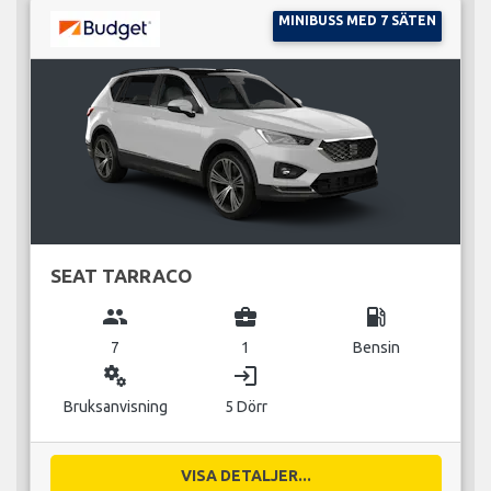
MINIBUSS MED 7 SÄTEN
SEAT TARRACO
group
business_center
local_gas_station
7
1
Bensin
miscellaneous_services
login
Bruksanvisning
5 Dörr
VISA DETALJER...