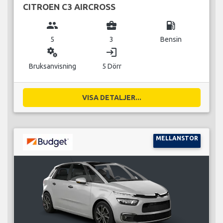
CITROEN C3 AIRCROSS
group
business_center
local_gas_station
5
3
Bensin
miscellaneous_services
login
Bruksanvisning
5 Dörr
VISA DETALJER...
MELLANSTOR