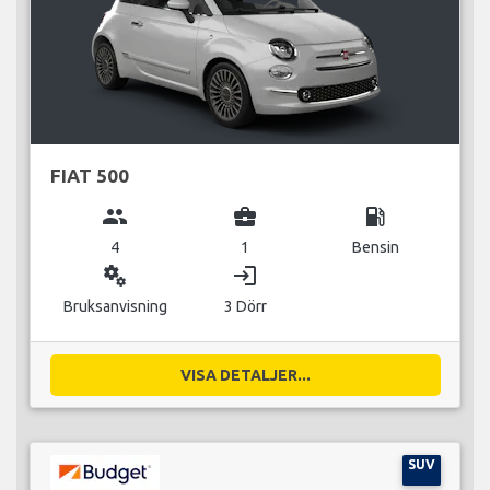
FIAT 500
group
business_center
local_gas_station
4
1
Bensin
miscellaneous_services
login
Bruksanvisning
3 Dörr
VISA DETALJER...
SUV