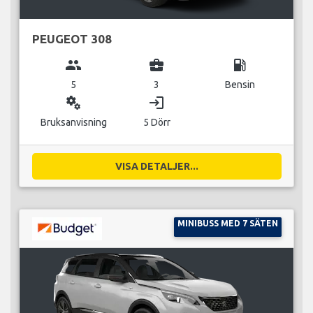
PEUGEOT 308
group
business_center
local_gas_station
5
3
Bensin
miscellaneous_services
login
Bruksanvisning
5 Dörr
VISA DETALJER...
MINIBUSS MED 7 SÄTEN