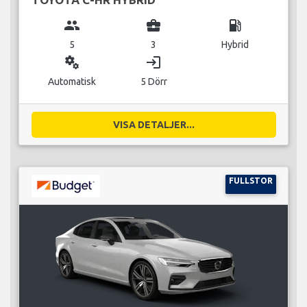
group
business_center
local_gas_station
5
3
Hybrid
miscellaneous_services
login
Automatisk
5 Dörr
VISA DETALJER...
FULLSTOR