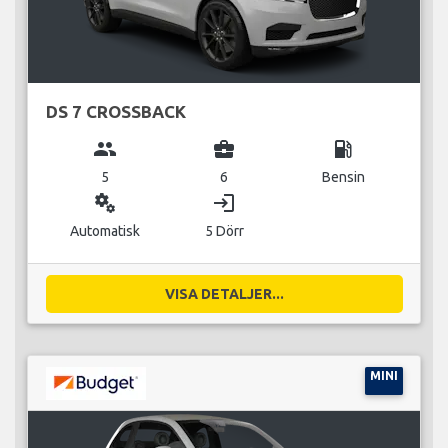
DS 7 CROSSBACK
group
business_center
local_gas_station
5
6
Bensin
miscellaneous_services
login
Automatisk
5 Dörr
VISA DETALJER...
MINI