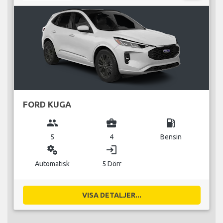
FORD KUGA
group
business_center
local_gas_station
5
4
Bensin
miscellaneous_services
login
Automatisk
5 Dörr
VISA DETALJER...