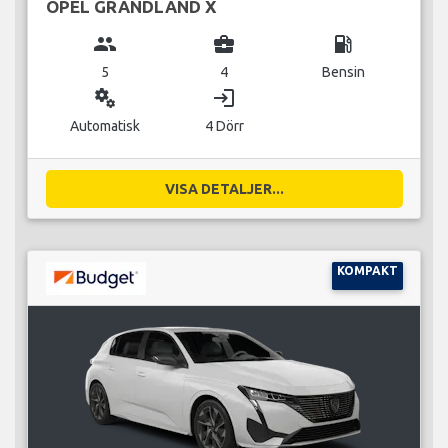
OPEL GRANDLAND X
group
business_center
local_gas_station
5
4
Bensin
miscellaneous_services
login
Automatisk
4 Dörr
VISA DETALJER...
KOMPAKT