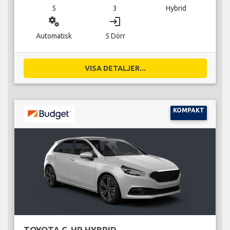
5
3
Hybrid
miscellaneous_services
login
Automatisk
5 Dörr
VISA DETALJER...
KOMPAKT
TOYOTA C-HR HYBRID