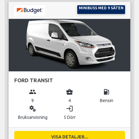
MINIBUSS MED 9 SÄTEN
FORD TRANSIT
group
business_center
local_gas_station
9
4
Bensin
miscellaneous_services
login
Bruksanvisning
5 Dörr
VISA DETALJER...