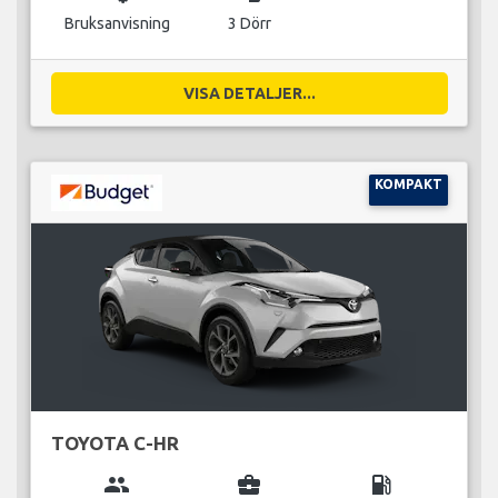
Bruksanvisning
3 Dörr
VISA DETALJER...
KOMPAKT
TOYOTA C-HR
group
business_center
local_gas_station