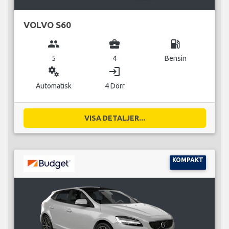
VOLVO S60
group
business_center
local_gas_station
5
4
Bensin
miscellaneous_services
login
Automatisk
4 Dörr
VISA DETALJER...
KOMPAKT