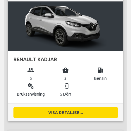
RENAULT KADJAR
group
business_center
local_gas_station
5
3
Bensin
miscellaneous_services
login
Bruksanvisning
5 Dörr
VISA DETALJER...