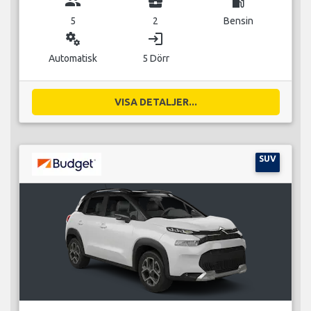
group
business_center
local_gas_station
5
2
Bensin
miscellaneous_services
login
Automatisk
5 Dörr
VISA DETALJER...
SUV