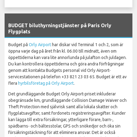
`
BUDGET biluthyrningstjänster på Paris Orly
Flygplats
Budget på
Orly Airport
har diskar vid Terminal 1 och 2, som är
öppna varje dag på året från kl. 06.00 till midnatt, även om
öppettiderna kan vara lite annorlunda på julafton och juldagen.
Du kan kontrollera öppettiderna och göra andra förfrågningar
genom att kontakta Budgets personal vid Orly Airport-
servicestationen på telefon +33 821 23 03 65. Budget är ett av
flera
hyrbilsföretag på Orly Airport
.
Det grundläggande Budget Orly Airport-priset inkluderar
obegränsade km, grundläggande Collision Damage Waiver och
Theft Protection med självrisk samt alla lokala skatter och
flygplatsavgifter, samt fordonets registreringsavgifter. Kunder
kan lägga till extra försäkringar, ytterligare förare, barn-,
spädbarns- och bältesstolar, GPS och snökedjor och öka sin
försäkringstäckning för att eliminera ansvar. Det är också