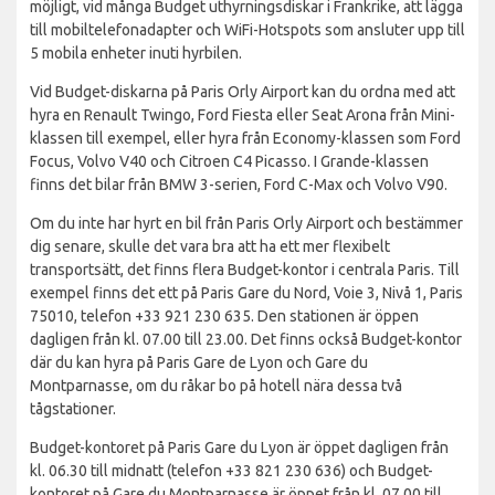
möjligt, vid många Budget uthyrningsdiskar i Frankrike, att lägga
till mobiltelefonadapter och WiFi-Hotspots som ansluter upp till
5 mobila enheter inuti hyrbilen.
Vid Budget-diskarna på Paris Orly Airport kan du ordna med att
hyra en Renault Twingo, Ford Fiesta eller Seat Arona från Mini-
klassen till exempel, eller hyra från Economy-klassen som Ford
Focus, Volvo V40 och Citroen C4 Picasso. I Grande-klassen
finns det bilar från BMW 3-serien, Ford C-Max och Volvo V90.
Om du inte har hyrt en bil från Paris Orly Airport och bestämmer
dig senare, skulle det vara bra att ha ett mer flexibelt
transportsätt, det finns flera Budget-kontor i centrala Paris. Till
exempel finns det ett på Paris Gare du Nord, Voie 3, Nivå 1, Paris
75010, telefon +33 921 230 635. Den stationen är öppen
dagligen från kl. 07.00 till 23.00. Det finns också Budget-kontor
där du kan hyra på Paris Gare de Lyon och Gare du
Montparnasse, om du råkar bo på hotell nära dessa två
tågstationer.
Budget-kontoret på Paris Gare du Lyon är öppet dagligen från
kl. 06.30 till midnatt (telefon +33 821 230 636) och Budget-
kontoret på Gare du Montparnasse är öppet från kl. 07.00 till