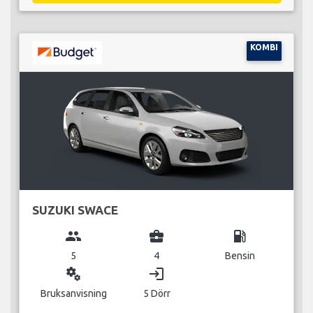
KOMBI
SUZUKI SWACE
group
business_center
local_gas_station
5
4
Bensin
miscellaneous_services
login
Bruksanvisning
5 Dörr