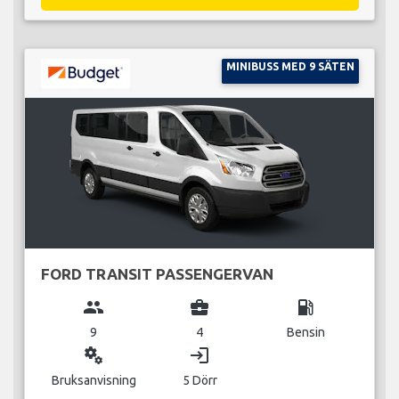
MINIBUSS MED 9 SÄTEN
FORD TRANSIT PASSENGERVAN
group
business_center
local_gas_station
9
4
Bensin
miscellaneous_services
login
Bruksanvisning
5 Dörr