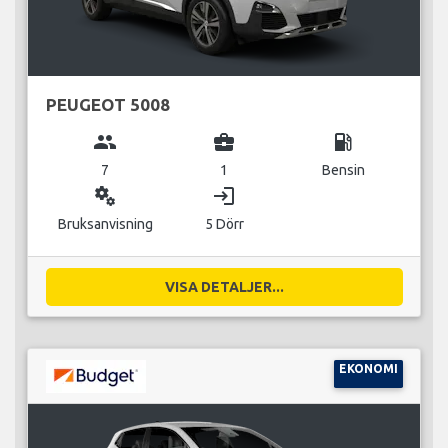
PEUGEOT 5008
group
business_center
local_gas_station
7
1
Bensin
miscellaneous_services
login
Bruksanvisning
5 Dörr
VISA DETALJER...
EKONOMI