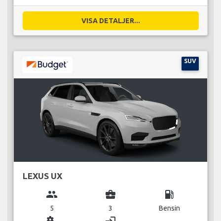
VISA DETALJER...
SUV
LEXUS UX
group
business_center
local_gas_station
5
3
Bensin