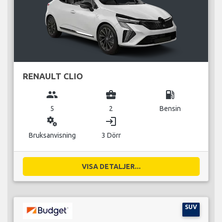
RENAULT CLIO
group
business_center
local_gas_station
5
2
Bensin
miscellaneous_services
login
Bruksanvisning
3 Dörr
VISA DETALJER...
SUV