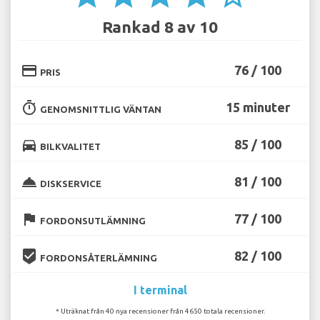
Rankad 8 av 10
credit_card
76 / 100
PRIS
timer
15 minuter
GENOMSNITTLIG VÄNTAN
directions_car
85 / 100
BILKVALITET
room_service
81 / 100
DISKSERVICE
flag
77 / 100
FORDONSUTLÄMNING
beenhere
82 / 100
FORDONSÅTERLÄMNING
I terminal
* Uträknat från 40 nya recensioner från 4650 totala recensioner.