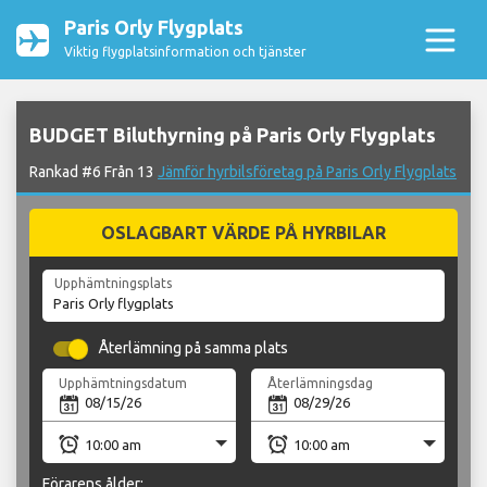
Paris Orly Flygplats
Viktig flygplatsinformation och tjänster
BUDGET Biluthyrning på Paris Orly Flygplats
Rankad #6 Från 13
Jämför hyrbilsföretag på Paris Orly Flygplats
OSLAGBART VÄRDE PÅ HYRBILAR
Upphämtningsplats
Återlämning på samma plats
Upphämtningsdatum
Återlämningsdag
Förarens ålder: