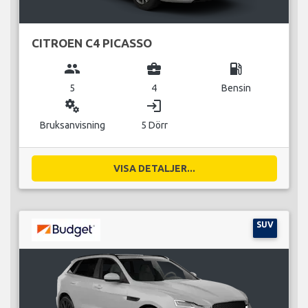
CITROEN C4 PICASSO
group
business_center
local_gas_station
5
4
Bensin
miscellaneous_services
login
Bruksanvisning
5 Dörr
VISA DETALJER...
SUV