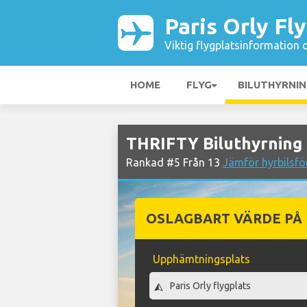
Paris Orly Fl
Viktig flygplatsinformation 
HOME
FLYG
BILUTHYRNI
THRIFTY Biluthyrning p
Rankad #5 Från 13
Jämför hyrbilsför
OSLAGBART VÄRDE PÅ
Upphämtningsplats