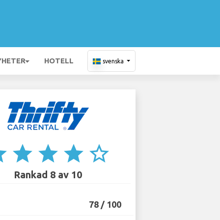
YHETER
HOTELL
svenska
ar
star
star
star
star_border
Rankad 8 av 10
78 / 100