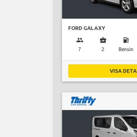
FORD GALAXY
group
business_center
local_gas_station
7
2
Bensin
VISA DETAL