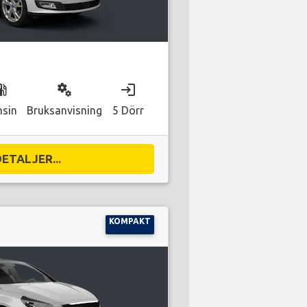
as_station
miscellaneous_services
login
nsin
Bruksanvisning
5 Dörr
DETALJER...
KOMPAKT