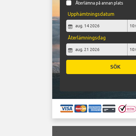
Återlämna på annan plats
Upphämtningsdatum
Återlämningsdag
SÖK
`