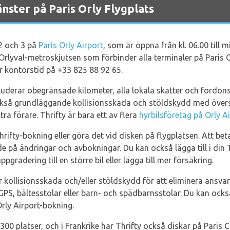
nster på Paris Orly Flygplats
 2 och 3 på
Paris Orly Airport
, som är öppna från kl. 06.00 till 
 Orlyval-metroskjutsen som förbinder alla terminaler på Paris O
er kontorstid på +33 825 88 92 65.
kluderar obegränsade kilometer, alla lokala skatter och fordons
ckså grundläggande kollisionsskada och stöldskydd med övers
ra förare. Thrifty är bara ett av flera
hyrbilsföretag på Orly A
hrifty-bokning eller göra det vid disken på flygplatsen. Att be
på ändringar och avbokningar. Du kan också lägga till i din Th
ppgradering till en större bil eller lägga till mer försäkring.
 kollisionsskada och/eller stöldskydd för att eliminera ansvar
GPS, bältesstolar eller barn- och spädbarnsstolar. Du kan också
 Orly Airport-bokning.
300 platser, och i Frankrike har Thrifty också diskar på Paris 