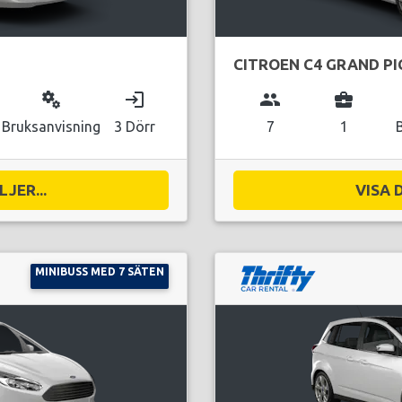
CITROEN C4 GRAND P
miscellaneous_services
login
group
business_center
Bruksanvisning
3 Dörr
7
1
JER...
VISA 
MINIBUSS MED 7 SÄTEN