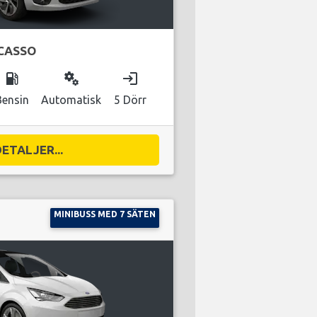
ICASSO
local_gas_station
miscellaneous_services
login
Bensin
Automatisk
5 Dörr
DETALJER...
MINIBUSS MED 7 SÄTEN