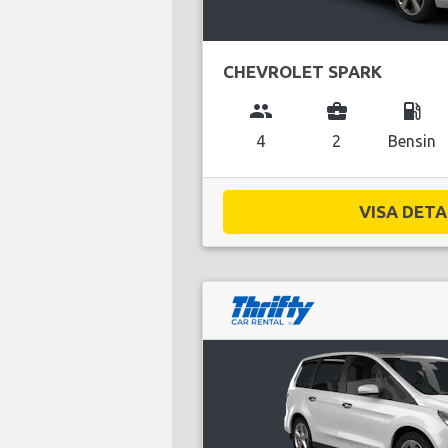
CHEVROLET SPARK
group
business_center
local_gas_station
4
2
Bensin
VISA DETAL