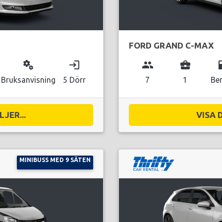
FORD GRAND C-MAX
miscellaneous_services
login
group
business_center
local_g
Bruksanvisning
5 Dörr
7
1
Be
JER...
VISA 
MINIBUSS MED 9 SÄTEN