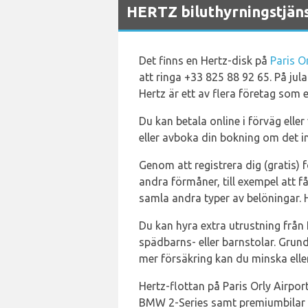
HERTZ biluthyrningstjäns
Det finns en Hertz-disk på
Paris O
att ringa +33 825 88 92 65. På ju
Hertz är ett av flera företag som 
Du kan betala online i förväg elle
eller avboka din bokning om det in
Genom att registrera dig (gratis)
andra förmåner, till exempel att få
samla andra typer av belöningar. He
Du kan hyra extra utrustning från 
spädbarns- eller barnstolar. Grun
mer försäkring kan du minska eller
Hertz-flottan på Paris Orly Airpo
BMW 2-Series samt premiumbilar s