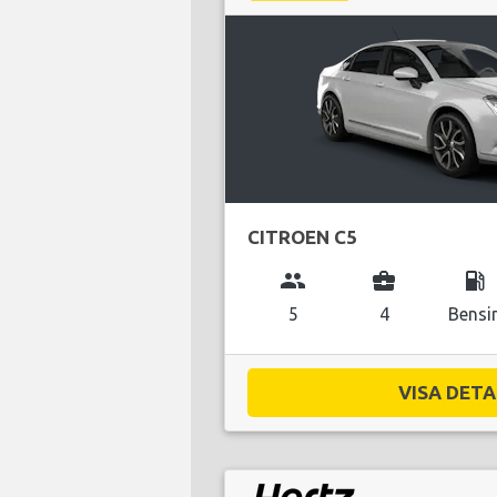
CITROEN C5
group
business_center
local_gas_station
5
4
Bensi
VISA DETAL