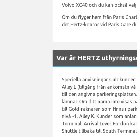
Volvo XC40 och du kan också välja
Om du flyger hem från Paris Charle
det Hertz-kontor vid Paris Gare d
Var är HERTZ uthyrningsd
Speciella anvisningar Guldkunder:
Alley L (tillgång från ankomstnivå
till den angivna parkeringsplatsen
lämnar. Om ditt namn inte visas p
till Gold-räknaren som finns i park
nivå -1, Alley K. Kunder som anlän
Terminal, Arrival Level. Fordon kan
Shuttle tillbaka till South Terminal