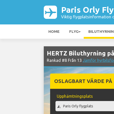
Paris Orly Fl
Viktig flygplatsinformation 
HOME
FLYG
BILUTHYRNI
HERTZ Biluthyrning på 
Rankad #8 Från 13
Jämför hyrbilsför
OSLAGBART VÄRDE PÅ
Upphämtningsplats