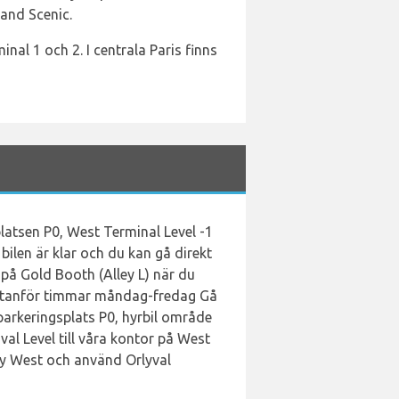
and Scenic.
nal 1 och 2. I centrala Paris finns
latsen P0, West Terminal Level -1
bilen är klar och du kan gå direkt
 på Gold Booth (Alley L) när du
er utanför timmar måndag-fredag Gå
l parkeringsplats P0, hyrbil område
val Level till våra kontor på West
Orly West och använd Orlyval