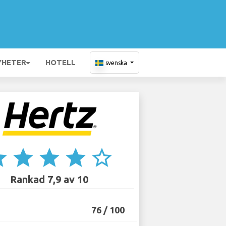
YHETER
HOTELL
svenska
ar
star
star
star
star_border
Rankad 7,9 av 10
76 / 100