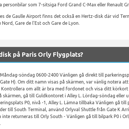
 personbilar som 7-sitsiga Ford Grand C-Max eller Renault Gr
s de Gaulle Airport finns det också en Hertz-disk där vid Termi
u Nord, Gare de l'Est och Gare de Lyon.
isk på Paris Orly Flygplats?
 Måndag-söndag 0600-2400 Vänligen gå direkt till parkeringsp
 Gate H). Om ditt namn visas på skärmen, var vänlig notera att 
. Kontrollera om allt är bra med fordonet och visa ditt körkort
å skärmen, gå till Guldkontoret i Alley L. Lördag-söndag ell
eringsplats P0, nivå -1, Alley L. Lämna tillbaka Vänligen gå til
der till South Terminal, använd Orlyval Shuttle från Gate K Arri
 inte returneras till Orly South - Vänligen gå till bilpark P0 i 
.