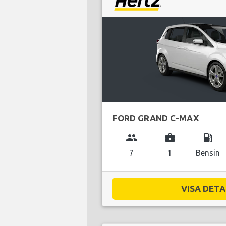
FORD GRAND C-MAX
group
business_center
local_gas_station
7
1
Bensin
VISA DETAL