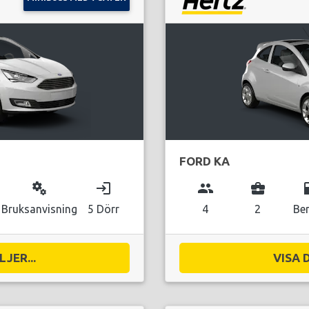
FORD KA
miscellaneous_services
login
group
business_center
local_g
Bruksanvisning
5 Dörr
4
2
Be
JER...
VISA 