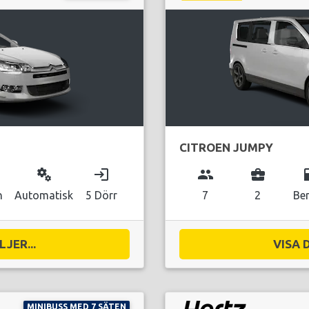
CITROEN JUMPY
miscellaneous_services
login
group
business_center
local_g
n
Automatisk
5 Dörr
7
2
Be
JER...
VISA 
MINIBUSS MED 7 SÄTEN