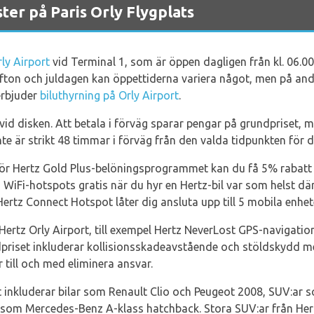
ter på Paris Orly Flygplats
rly Airport
vid Terminal 1, som är öppen dagligen från kl. 06.0
lafton och juldagen kan öppettiderna variera något, men på an
erbjuder
biluthyrning på Orly Airport
.
r vid disken. Att betala i förväg sparar pengar på grundpriset, 
te är strikt 48 timmar i förväg från den valda tidpunkten för 
 för Hertz Gold Plus-belöningsprogrammet kan du få 5% rabatt 
 WiFi-hotspots gratis när du hyr en Hertz-bil var som helst där 
rtz Connect Hotspot låter dig ansluta upp till 5 mobila enheter t
Hertz Orly Airport, till exempel Hertz NeverLost GPS-navigatio
dpriset inkluderar kollisionsskadeavstående och stöldskydd med
 till och med eliminera ansvar.
rt inkluderar bilar som Renault Clio och Peugeot 2008, SUV:ar 
om Mercedes-Benz A-klass hatchback. Stora SUV:ar från Hertz