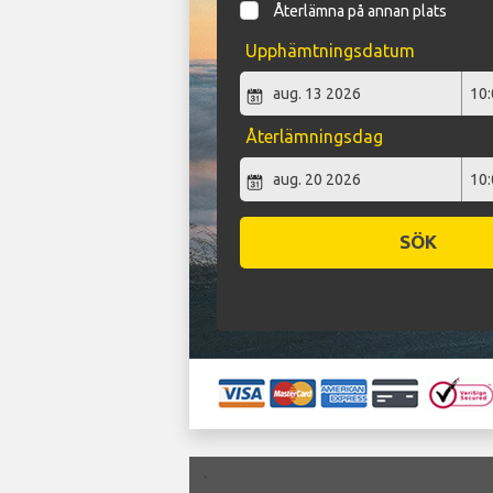
Återlämna på annan plats
Upphämtningsdatum
Återlämningsdag
SÖK
`