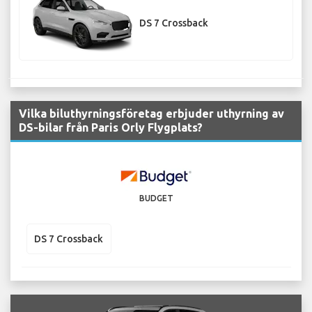
DS 7 Crossback
Vilka biluthyrningsföretag erbjuder uthyrning av
DS-bilar från Paris Orly Flygplats?
BUDGET
DS 7 Crossback