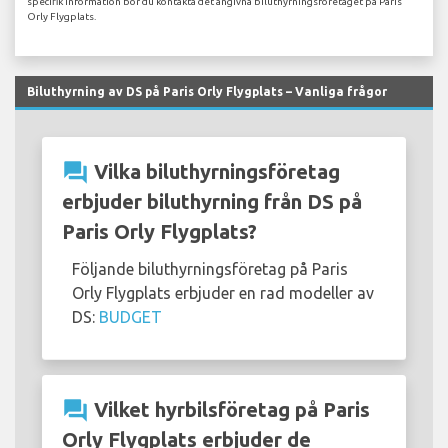
specifik information bör du kontakta det angivna biluthyrningsföretaget på Paris
Orly Flygplats.
Biluthyrning av DS på Paris Orly Flygplats – Vanliga frågor
question_answer
Vilka biluthyrningsföretag
erbjuder biluthyrning från DS på
Paris Orly Flygplats?
Följande biluthyrningsföretag på Paris
Orly Flygplats erbjuder en rad modeller av
DS:
BUDGET
question_answer
Vilket hyrbilsföretag på Paris
Orly Flygplats erbjuder de