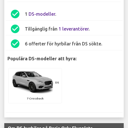
check_circle
1
DS-modeller
.
check_circle
Tillgänglig från
1 leverantörer
.
check_circle
6 offerter för hyrbilar från DS sökte.
Populära DS-modeller att hyra:
DS
7 Crossback