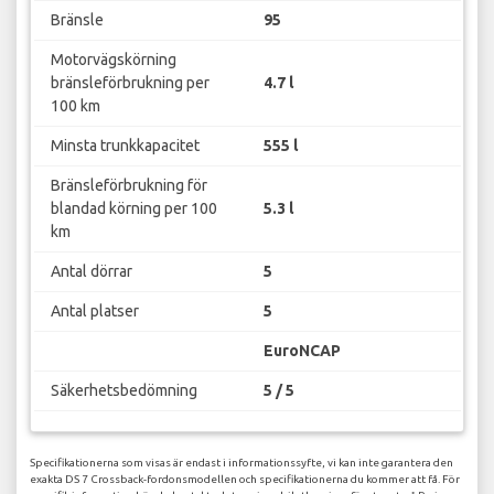
Bränsle
95
Motorvägskörning
bränsleförbrukning per
4.7 l
100 km
Minsta trunkkapacitet
555 l
Bränsleförbrukning för
blandad körning per 100
5.3 l
km
Antal dörrar
5
Antal platser
5
EuroNCAP
Säkerhetsbedömning
5 / 5
Specifikationerna som visas är endast i informationssyfte, vi kan inte garantera den
exakta DS 7 Crossback-fordonsmodellen och specifikationerna du kommer att få. För