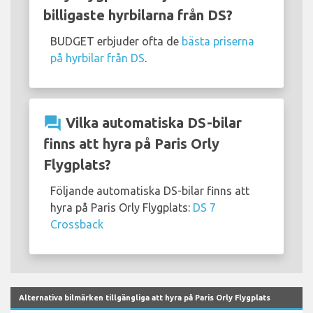
billigaste hyrbilarna från DS?
BUDGET erbjuder ofta de
bästa priserna
på hyrbilar från DS
.
question_answer
Vilka automatiska DS-bilar
finns att hyra på Paris Orly
Flygplats?
Följande automatiska DS-bilar finns att
hyra på Paris Orly Flygplats:
DS 7
Crossback
Alternativa bilmärken tillgängliga att hyra på Paris Orly Flygplats