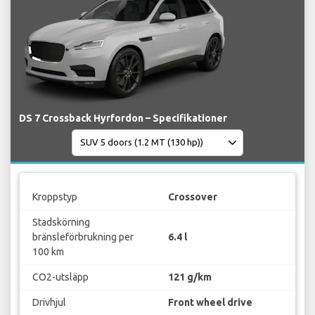
DS 7 Crossback Hyrfordon – Specifikationer
Kroppstyp
Crossover
Stadskörning
bränsleförbrukning per
6.4 l
100 km
CO2-utsläpp
121 g/km
Drivhjul
Front wheel drive