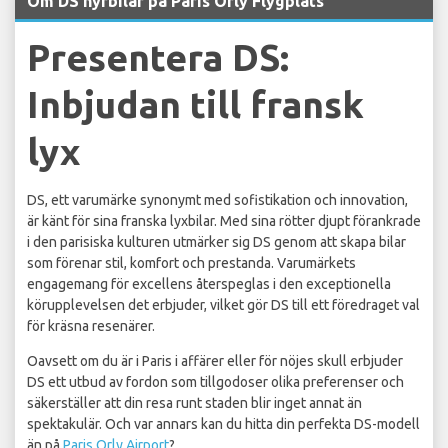
Om DS hyrbilar på Paris Orly Flygplats
Presentera DS:
Inbjudan till fransk
lyx
DS, ett varumärke synonymt med sofistikation och innovation,
är känt för sina franska lyxbilar. Med sina rötter djupt förankrade
i den parisiska kulturen utmärker sig DS genom att skapa bilar
som förenar stil, komfort och prestanda. Varumärkets
engagemang för excellens återspeglas i den exceptionella
körupplevelsen det erbjuder, vilket gör DS till ett föredraget val
för kräsna resenärer.
Oavsett om du är i Paris i affärer eller för nöjes skull erbjuder
DS ett utbud av fordon som tillgodoser olika preferenser och
säkerställer att din resa runt staden blir inget annat än
spektakulär. Och var annars kan du hitta din perfekta DS-modell
än på
Paris Orly Airport
?