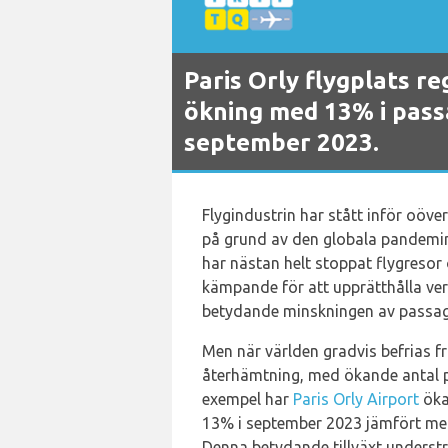
Paris Orly flygplats r
ökning med 13% i pass
september 2023.
Flygindustrin har stått inför oöv
på grund av den globala pandemi
har nästan helt stoppat flygresor
kämpande för att upprätthålla ve
betydande minskningen av passage
Men när världen gradvis befrias 
återhämtning, med ökande antal p
exempel har
Paris Orly Airport
öka
13% i september 2023 jämfört me
Denna betydande tillväxt underst