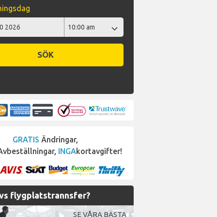
ningsdag
SÖK
GRATIS
Ändringar,
vbeställningar,
INGA
kortavgifter!
s flygplatstrannsfer?
SE VÅRA BÄSTA