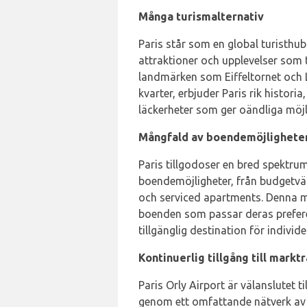
Många turismalternativ
Paris står som en global turisthu
attraktioner och upplevelser som t
landmärken som Eiffeltornet och 
kvarter, erbjuder Paris rik historia
läckerheter som ger oändliga möjli
Mångfald av boendemöjlighete
Paris tillgodoser en bred spektru
boendemöjligheter, från budgetvän
och serviced apartments. Denna må
boenden som passar deras preferens
tillgänglig destination för individe
Kontinuerlig tillgång till markt
Paris Orly Airport är välanslutet
genom ett omfattande nätverk av 