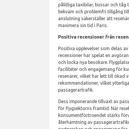
pålitliga taxibilar, bussar och tåg
bekväm och problemfri tillgång ti
anslutning säkerställer att resenä
maximera sin tid i Paris.
Positiva recensioner från resen
Positiva upplevelser som delas a
recensioner har spelat en avgörand
och locka nya besökare. Flygplat
faciliteter och engagemang för k
resenärer, vilket har lett till ökad
rekommendationer, vilket ytterliga
passagerartrafik.
Dess imponerande tillväxt av pas
för flygsektorns framtid. När rese
konsumentförtroendet stärks förvän
återhämtning av passagerartrafike