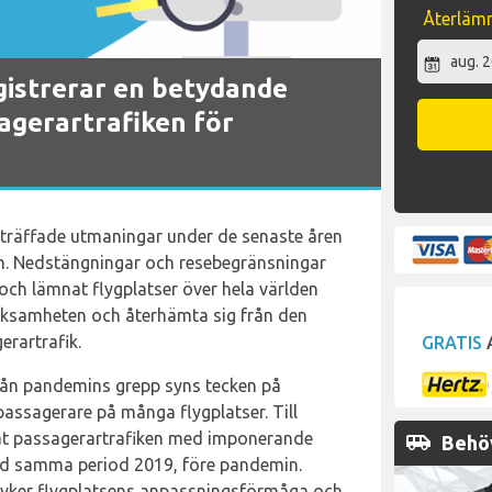
Återläm
egistrerar en betydande
agerartrafiken för
erträffade utmaningar under de senaste åren
n. Nedstängningar och resebegränsningar
 och lämnat flygplatser över hela världen
rksamheten och återhämta sig från den
rartrafik.
GRATIS
A
från pandemins grepp syns tecken på
assagerare på många flygplatser. Till
t passagerartrafiken med imponerande
airport_shuttle
Behöv
d samma period 2019, före pandemin.
ryker flygplatsens anpassningsförmåga och