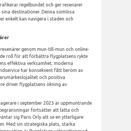
 trafikerar regelbundet och ger resenärer
ll sina destinationer. Denna sömlösa
rer enkelt kan navigera i staden och
ärer
v resenärer genom mun-till-mun och online-
e roll för att förbättra flygplatsens rykte
sens effektiva verksamhet, moderna
undservice har konsekvent fått beröm av
 varumärkeslojalitet och positiva
re driver flygplatsens ökning av
sagerare i september 2023 är uppmuntrande
begränsningar fortsätter att lätta och
tar sig Paris Orly att se en ytterligare
n. Med sin strategiska plats, starka