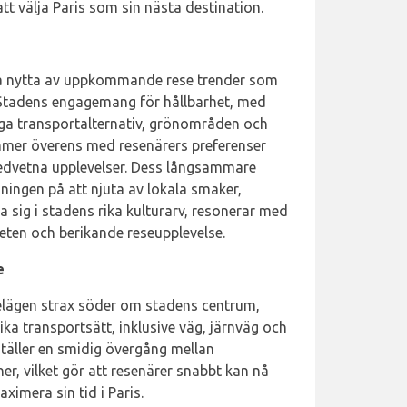
tt välja Paris som sin nästa destination.
 dra nytta av uppkommande rese trender som
 Stadens engagemang för hållbarhet, med
iga transportalternativ, grönområden och
ämmer överens med resenärers preferenser
edvetna upplevelser. Dess långsammare
ningen på att njuta av lokala smaker,
 sig i stadens rika kulturarv, resonerar med
ten och berikande reseupplevelse.
e
 belägen strax söder om stadens centrum,
lika transportsätt, inklusive väg, järnväg och
täller en smidig övergång mellan
er, vilket gör att resenärer snabbt kan nå
imera sin tid i Paris.