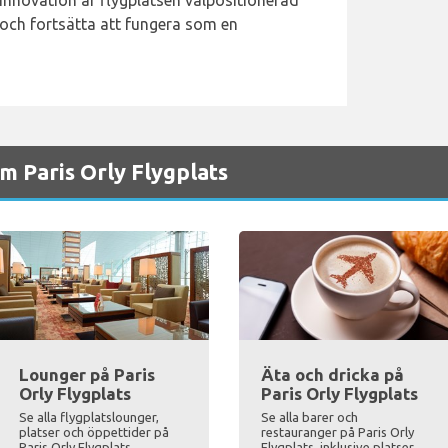
nnovation är flygplatsen välpositionerad
t och fortsätta att fungera som en
 Paris Orly Flygplats
Lounger på Paris
Äta och dricka på
Orly Flygplats
Paris Orly Flygplats
Se alla flygplatslounger,
Se alla barer och
platser och öppettider på
restauranger på Paris Orly
Paris Orly Flygplats
Flygplats, inklusive platser