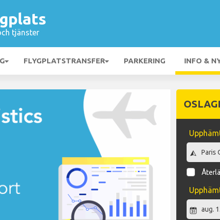
ygplats
och tjänster
NG
FLYGPLATSTRANSFER
PARKERING
INFO & N
OSLAG
Upphämt
Återl
Upphäm