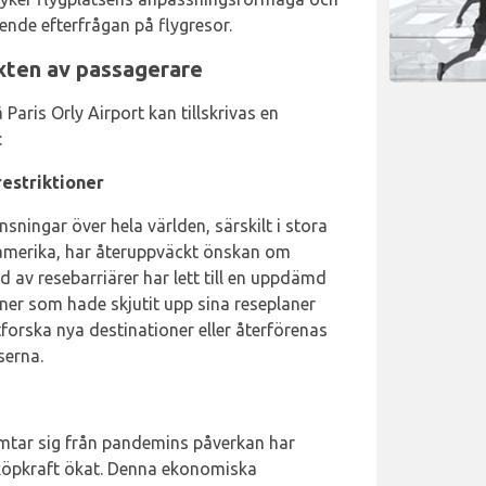
nde efterfrågan på flygresor.
äxten av passagerare
aris Orly Airport kan tillskrivas en
:
estriktioner
ningar över hela världen, särskilt i stora
merika, har återuppväckt önskan om
d av resebarriärer har lett till en uppdämd
oner som hade skjutit upp sina reseplaner
forska nya destinationer eller återförenas
serna.
mtar sig från pandemins påverkan har
öpkraft ökat. Denna ekonomiska