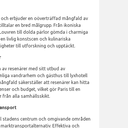
b och erbjuder en oöverträffad mångfald av
illtalar en bred målgrupp. Från ikoniska
Louvren till dolda pärlor gömda i charmiga
, en livlig konstscen och kulinariska
gheter till utforskning och upptäckt.
r
m av resenärer med sitt utbud av
liga vandrarhem och gästhus till lyxhotell
ngfald säkerställer att resenärer kan hitta
er och budget, vilket gör Paris till en
r från alla samhällsskikt.
ransport
 till stadens centrum och omgivande områden
marktransportalternativ. Effektiva och