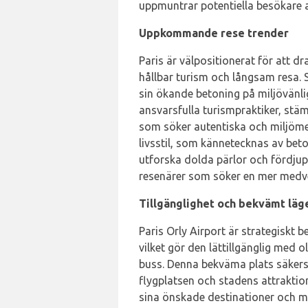
uppmuntrar potentiella besökare a
Uppkommande rese trender
Paris är välpositionerat för att
hållbar turism och långsam resa.
sin ökande betoning på miljövänl
ansvarsfulla turismpraktiker, st
som söker autentiska och miljöm
livsstil, som kännetecknas av beto
utforska dolda pärlor och fördjupa
resenärer som söker en mer medve
Tillgänglighet och bekvämt läg
Paris Orly Airport är strategiskt
vilket gör den lättillgänglig med o
buss. Denna bekväma plats säkers
flygplatsen och stadens attraktion
sina önskade destinationer och max