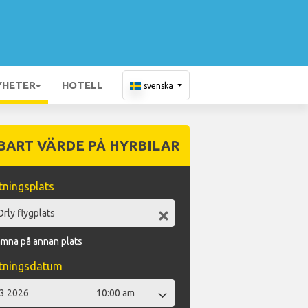
YHETER
HOTELL
svenska
BART VÄRDE PÅ HYRBILAR
ningsplats
ämna på annan plats
tningsdatum