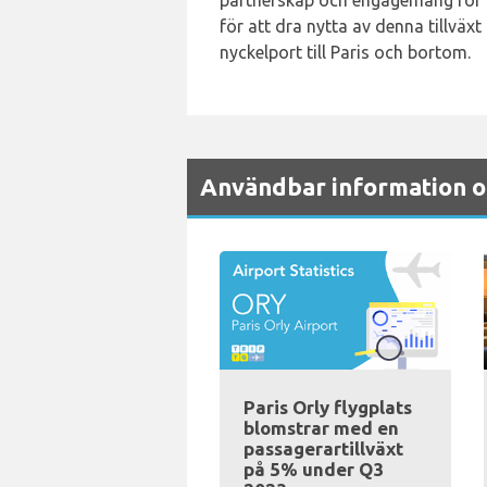
partnerskap och engagemang för i
för att dra nytta av denna tillväx
nyckelport till Paris och bortom.
Användbar information om
Paris Orly flygplats
blomstrar med en
passagerartillväxt
på 5% under Q3