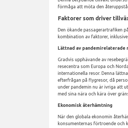
förmåga att möta den återuppståe
Faktorer som driver tillv
Den ökande passagerartrafiken på P
kombination av faktorer, inklusive
Lättnad av pandemirelaterade r
Gradvis upphävande av resebegräns
resecentra som Europa och Norda
internationella resor. Denna lättna
efterfrågan på flygresor, då pers
under pandemin nu är ivriga att ut
med sina nära och kära över grän
Ekonomisk återhämtning
När den globala ekonomin återhä
konsumenternas förtroende och k