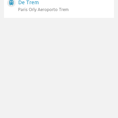
De Trem
train
Paris Orly Aeroporto Trem