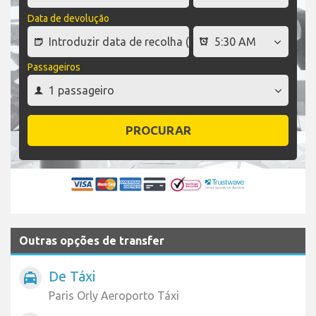
Data de devolução
Passageiros
PROCURAR
Outras opções de transfer
De Táxi
local_taxi
Paris Orly Aeroporto Táxi