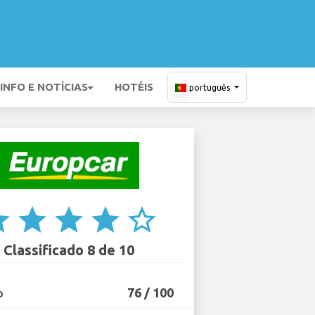
INFO E NOTÍCIAS
HOTÉIS
português
ar
star
star
star
star_border
Classificado 8 de 10
76 / 100
O