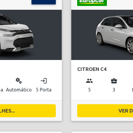
CITROEN C4
miscellaneous_services
login
group
business_center
na
Automático
5 Porta
5
3
HES...
VER D