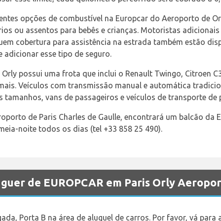
ntes opções de combustível na Europcar do Aeroporto de Orl
ios ou assentos para bebês e crianças. Motoristas adiciona
uem cobertura para assistência na estrada também estão dispo
 adicionar esse tipo de seguro.
 Orly possui uma frota que inclui o Renault Twingo, Citroen C
ais. Veículos com transmissão manual e automática tradicion
s tamanhos, vans de passageiros e veículos de transporte de 
eroporto de Paris Charles de Gaulle, encontrará um balcão da
meia-noite todos os dias (tel +33 858 25 490).
luguer de EUROPCAR em Paris Orly Aeropor
gada, Porta B na área de aluguel de carros. Por favor, vá para