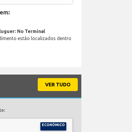
 em:
aluguer: No Terminal
ndimento estão localizados dentro
VER TUDO
to:
ECONÓMICO