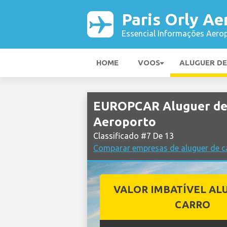
Paris Orly Ae
Essencial Informações Aerop
HOME
VOOS
ALUGUER D
EUROPCAR Aluguer de 
Aeroporto
Classificado #7 De 13
Comparar empresas de aluguer de ca
VALOR IMBATÍVEL AL
CARRO