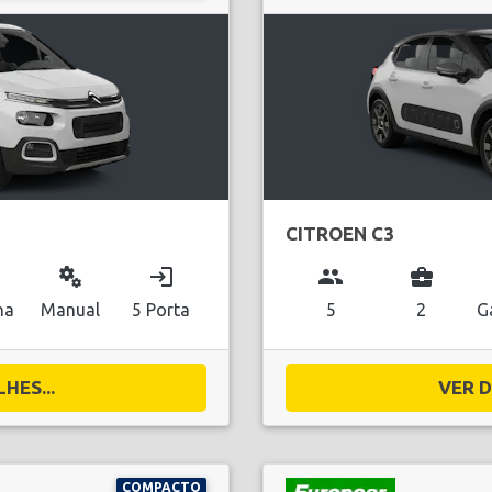
CITROEN C3
miscellaneous_services
login
group
business_center
na
Manual
5 Porta
5
2
G
HES...
VER D
COMPACTO