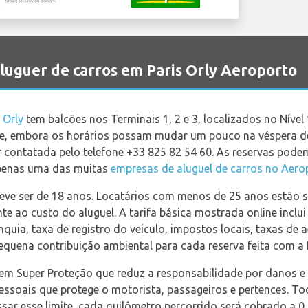
uguer de carros em Paris Orly Aeroporto
 Orly
tem balcões nos Terminais 1, 2 e 3, localizados no Nível
e, embora os horários possam mudar um pouco na véspera de 
 contatada pelo telefone +33 825 82 54 60. As reservas podem
apenas uma das muitas
empresas de aluguel de carros no Aero
ve ser de 18 anos. Locatários com menos de 25 anos estão s
e ao custo do aluguel. A tarifa básica mostrada online inclu
uia, taxa de registro do veículo, impostos locais, taxas de 
uena contribuição ambiental para cada reserva feita com a 
uem Super Proteção que reduz a responsabilidade por danos e 
pessoais que protege o motorista, passageiros e pertences. T
ssar esse limite, cada quilômetro percorrido será cobrado a 0,