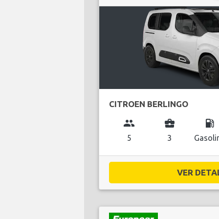
CITROEN BERLINGO
group
business_center
local_gas_station
5
3
Gasoli
VER DETAL