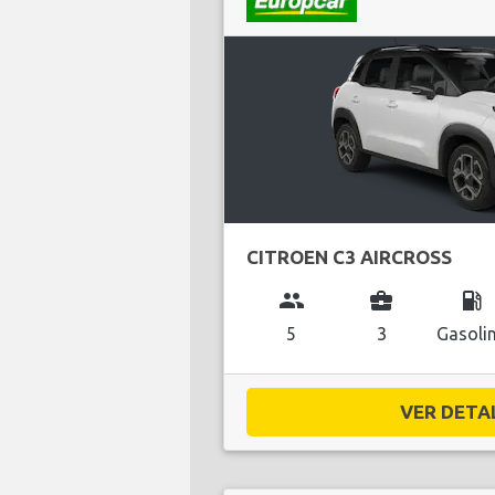
CITROEN C3 AIRCROSS
group
business_center
local_gas_station
5
3
Gasoli
VER DETAL