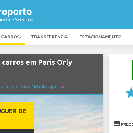
roporto
orto e Serviços
E CARROS
TRANSFERÊNCIA
ESTACIONAMENTO
carros em Paris Orly
rros em Paris Orly Aeroporto
st
UGUER DE
credit_card
PREÇ