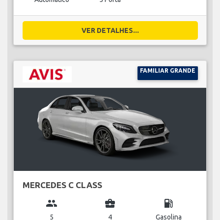
VER DETALHES...
FAMILIAR GRANDE
MERCEDES C CLASS
group
business_center
local_gas_station
5
4
Gasolina