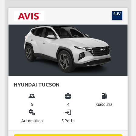
SUV
HYUNDAI TUCSON
group
business_center
local_gas_station
5
4
Gasolina
miscellaneous_services
login
Automático
5 Porta