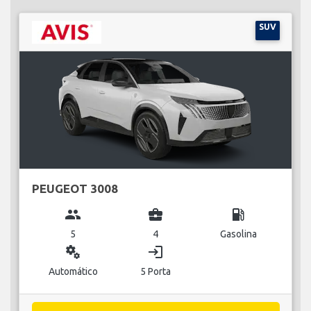
SUV
PEUGEOT 3008
group
business_center
local_gas_station
5
4
Gasolina
miscellaneous_services
login
Automático
5 Porta