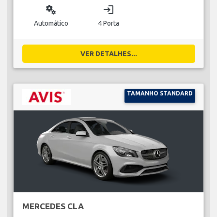
miscellaneous_services
login
Automático
4 Porta
VER DETALHES...
TAMANHO STANDARD
MERCEDES CLA