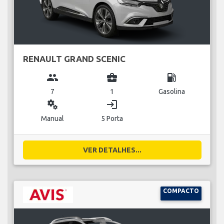
RENAULT GRAND SCENIC
group
business_center
local_gas_station
7
1
Gasolina
miscellaneous_services
login
Manual
5 Porta
VER DETALHES...
COMPACTO