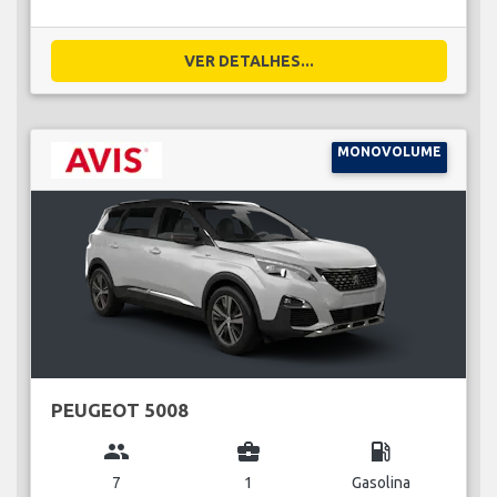
VER DETALHES...
MONOVOLUME
PEUGEOT 5008
group
business_center
local_gas_station
7
1
Gasolina