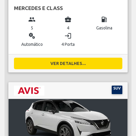
MERCEDES E CLASS
group
business_center
local_gas_station
5
4
Gasolina
miscellaneous_services
login
Automático
4 Porta
VER DETALHES...
SUV