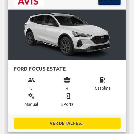
FORD FOCUS ESTATE
group
business_center
local_gas_station
5
4
Gasolina
miscellaneous_services
login
Manual
5 Porta
VER DETALHES...