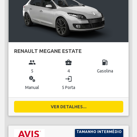
RENAULT MEGANE ESTATE
group
business_center
local_gas_station
5
4
Gasolina
miscellaneous_services
login
Manual
5 Porta
VER DETALHES...
TAMANHO INTERMÉDIO