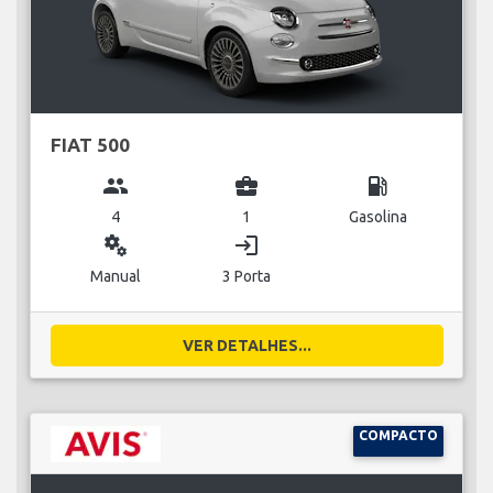
FIAT 500
group
business_center
local_gas_station
4
1
Gasolina
miscellaneous_services
login
Manual
3 Porta
VER DETALHES...
COMPACTO