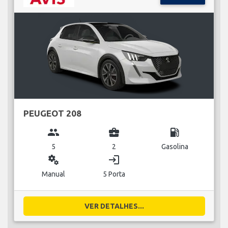
PEUGEOT 208
group
business_center
local_gas_station
5
2
Gasolina
miscellaneous_services
login
Manual
5 Porta
VER DETALHES...