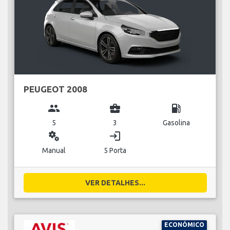
PEUGEOT 2008
group
business_center
local_gas_station
5
3
Gasolina
miscellaneous_services
login
Manual
5 Porta
VER DETALHES...
ECONÓMICO