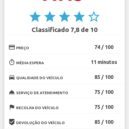
star
star
star
star
star_border
Classificado 7,8 de 10
credit_card
74 / 100
PREÇO
timer
11 minutos
MÉDIA ESPERA
directions_car
85 / 100
QUALIDADE DO VEÍCULO
room_service
75 / 100
SERVIÇO DE ATENDIMENTO
flag
75 / 100
RECOLHA DO VEÍCULO
beenhere
85 / 100
DEVOLUÇÃO DO VEÍCULO