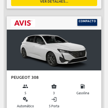
VER DETALHES...
COMPACTO
PEUGEOT 308
group
business_center
local_gas_station
5
3
Gasolina
miscellaneous_services
login
Automático
5 Porta