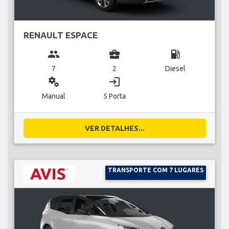
RENAULT ESPACE
group
business_center
local_gas_station
7
2
Diesel
miscellaneous_services
login
Manual
5 Porta
VER DETALHES...
TRANSPORTE COM 7 LUGARES