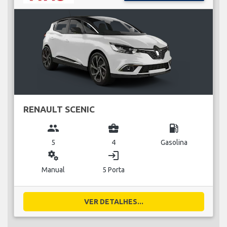
RENAULT SCENIC
group
business_center
local_gas_station
5
4
Gasolina
miscellaneous_services
login
Manual
5 Porta
VER DETALHES...