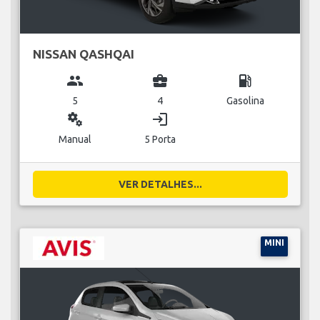
NISSAN QASHQAI
group
business_center
local_gas_station
5
4
Gasolina
miscellaneous_services
login
Manual
5 Porta
VER DETALHES...
MINI