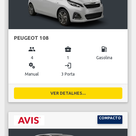
PEUGEOT 108
group
business_center
local_gas_station
4
1
Gasolina
miscellaneous_services
login
Manual
3 Porta
VER DETALHES...
COMPACTO