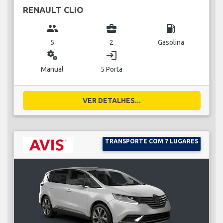
RENAULT CLIO
group
business_center
local_gas_station
5
2
Gasolina
miscellaneous_services
login
Manual
5 Porta
VER DETALHES...
TRANSPORTE COM 7 LUGARES