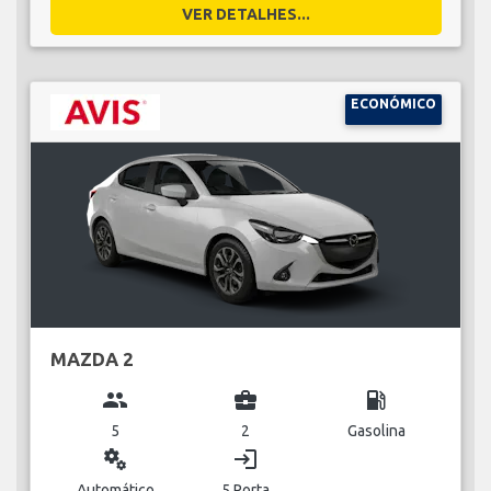
VER DETALHES...
ECONÓMICO
MAZDA 2
group
business_center
local_gas_station
5
2
Gasolina
miscellaneous_services
login
Automático
5 Porta