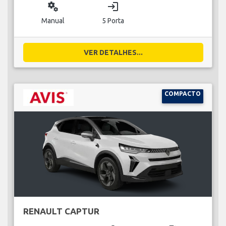
miscellaneous_services
login
Manual
5 Porta
VER DETALHES...
COMPACTO
RENAULT CAPTUR