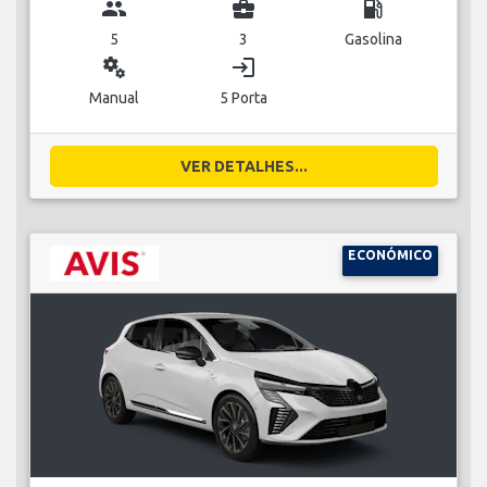
group
business_center
local_gas_station
5
3
Gasolina
miscellaneous_services
login
Manual
5 Porta
VER DETALHES...
ECONÓMICO