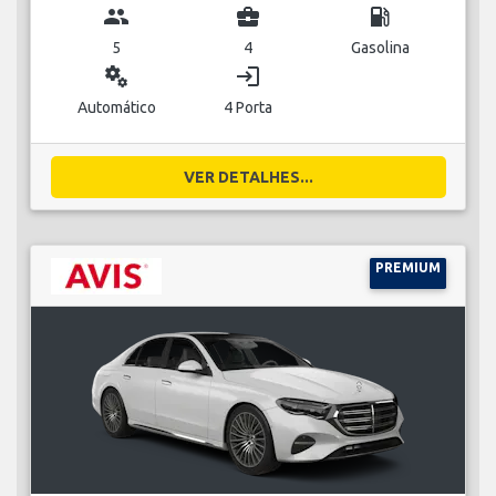
group
business_center
local_gas_station
5
4
Gasolina
miscellaneous_services
login
Automático
4 Porta
VER DETALHES...
PREMIUM