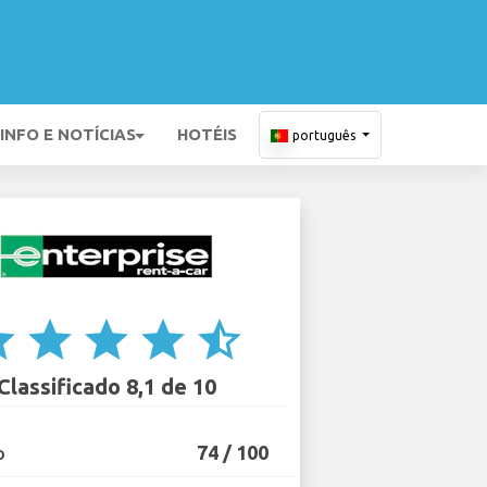
INFO E NOTÍCIAS
HOTÉIS
português
ar
star
star
star
star_half
Classificado 8,1 de 10
74 / 100
O