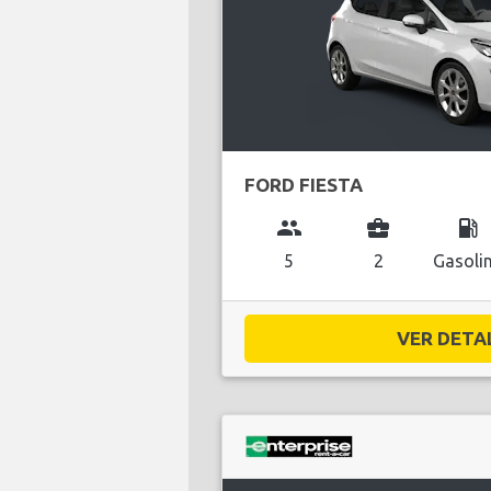
FORD FIESTA
group
business_center
local_gas_station
5
2
Gasoli
VER DETAL