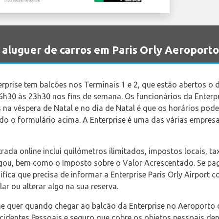
aluguer de carros em Paris Orly Aeroporto
erprise tem balcões nos Terminais 1 e 2, que estão abertos o 
s 6h30 às 23h30 nos fins de semana. Os funcionários da Enter
 na véspera de Natal e no dia de Natal é que os horários pod
ndo o formulário acima. A Enterprise é uma das várias empres
trada online inclui quilómetros ilimitados, impostos locais, t
ugou, bem como o Imposto sobre o Valor Acrescentado. Se pa
ifica que precisa de informar a Enterprise Paris Orly Airport 
ar ou alterar algo na sua reserva.
ne quer quando chegar ao balcão da Enterprise no Aeroporto d
dentes Pessoais e seguro que cobre os objetos pessoais den