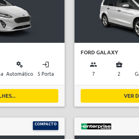
FORD GALAXY
miscellaneous_services
login
group
business_center
na
Automático
5 Porta
7
2
G
HES...
VER D
COMPACTO