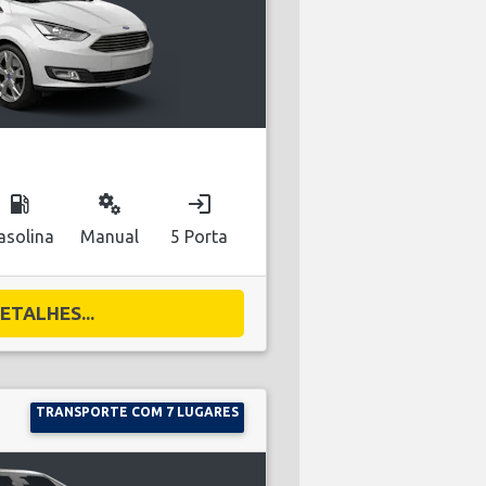
local_gas_station
miscellaneous_services
login
asolina
Manual
5 Porta
ETALHES...
TRANSPORTE COM 7 LUGARES