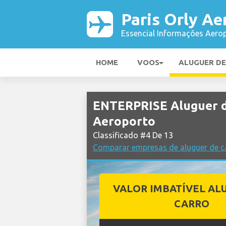
Paris Orly Ae
Essencial Informações Aerop
HOME
VOOS
ALUGUER D
ENTERPRISE Aluguer de
Aeroporto
Classificado #4 De 13
Comparar empresas de aluguer de ca
VALOR IMBATÍVEL AL
CARRO