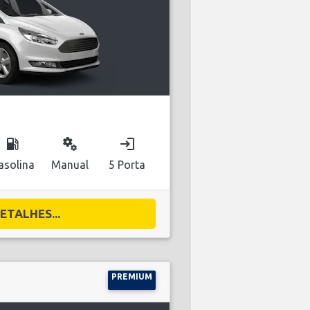
local_gas_station
miscellaneous_services
login
asolina
Manual
5 Porta
ETALHES...
PREMIUM