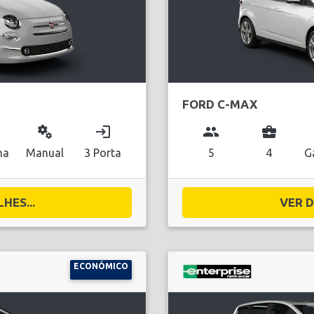
FORD C-MAX
miscellaneous_services
login
group
business_center
na
Manual
3 Porta
5
4
G
HES...
VER D
ECONÓMICO