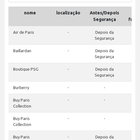
nome
localização
Antes/Depois
hor
Segurança
func
Air de Paris
-
Depois da
Segurança
Baillardan
-
Depois da
Segurança
Boutique PSG
-
Depois da
Segurança
Burberry
-
-
Buy Paris
-
-
Collection
Buy Paris
-
-
Collection
Buy Paris
-
Depois da