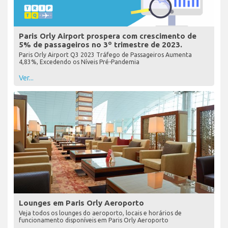
Paris Orly Airport prospera com crescimento de
5% de passageiros no 3º trimestre de 2023.
Paris Orly Airport Q3 2023 Tráfego de Passageiros Aumenta
4,83%, Excedendo os Níveis Pré-Pandemia
Ver...
Lounges em Paris Orly Aeroporto
Veja todos os lounges do aeroporto, locais e horários de
funcionamento disponíveis em Paris Orly Aeroporto