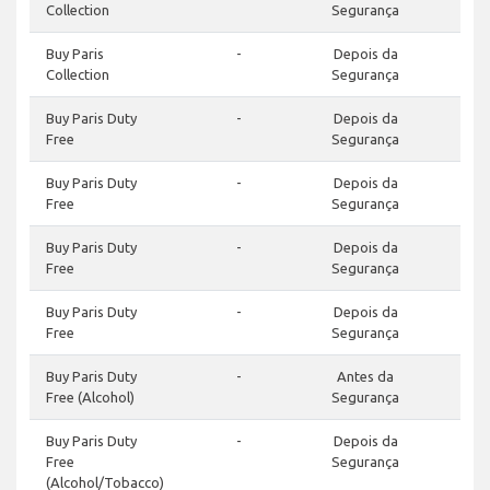
Collection
Segurança
Buy Paris
-
Depois da
Collection
Segurança
Buy Paris Duty
-
Depois da
Free
Segurança
Buy Paris Duty
-
Depois da
Free
Segurança
Buy Paris Duty
-
Depois da
Free
Segurança
Buy Paris Duty
-
Depois da
Free
Segurança
Buy Paris Duty
-
Antes da
Free (Alcohol)
Segurança
Buy Paris Duty
-
Depois da
Free
Segurança
(Alcohol/Tobacco)