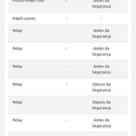
Photo-Video-Son
-
Antes da
Segurança
Ralph Lauren
-
-
Relay
-
Antes da
Segurança
Relay
-
Antes da
Segurança
Relay
-
Antes da
Segurança
Relay
-
Depois da
Segurança
Relay
-
Depois da
Segurança
Relay
-
Antes da
Segurança