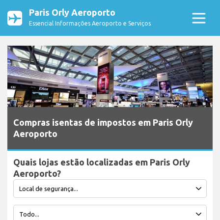
Paris Orly Aeroporto
Essencial Informações Aeroporto e Serviços
Compras isentas de impostos em Paris Orly
Aeroporto
Quais lojas estão localizadas em Paris Orly
Aeroporto?