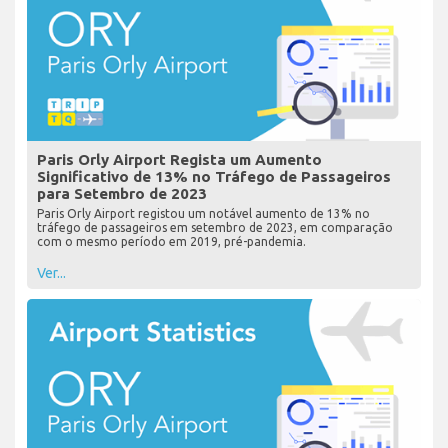
Paris Orly Airport Regista um Aumento
Significativo de 13% no Tráfego de Passageiros
para Setembro de 2023
Paris Orly Airport registou um notável aumento de 13% no
tráfego de passageiros em setembro de 2023, em comparação
com o mesmo período em 2019, pré-pandemia.
Ver...