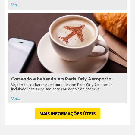
Ver...
Comendo e bebendo em Paris Orly Aeroporto
Veja todos os bares e restaurantes em Paris Orly Aeroporto,
incluindo locais e se são antes ou depois do check-in
Ver...
MAIS INFORMAÇÕES ÚTEIS