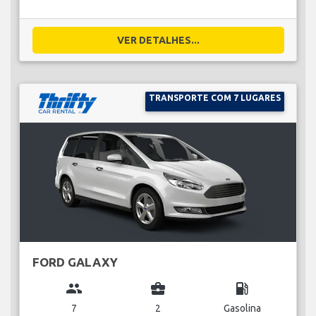
VER DETALHES...
TRANSPORTE COM 7 LUGARES
FORD GALAXY
group
business_center
local_gas_station
7
2
Gasolina