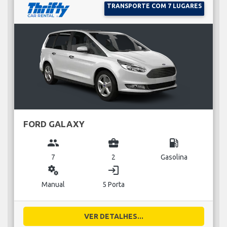
TRANSPORTE COM 7 LUGARES
FORD GALAXY
group
business_center
local_gas_station
7
2
Gasolina
miscellaneous_services
login
Manual
5 Porta
VER DETALHES...