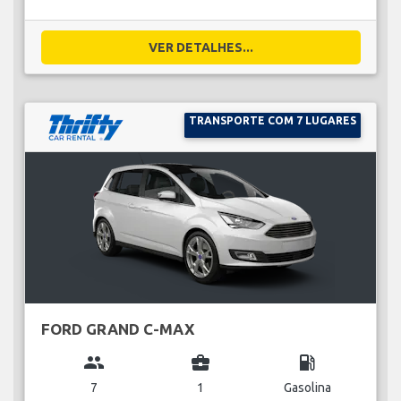
VER DETALHES...
TRANSPORTE COM 7 LUGARES
FORD GRAND C-MAX
group
business_center
local_gas_station
7
1
Gasolina