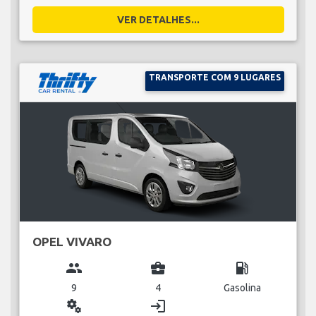
VER DETALHES...
TRANSPORTE COM 9 LUGARES
OPEL VIVARO
group
business_center
local_gas_station
9
4
Gasolina
miscellaneous_services
login