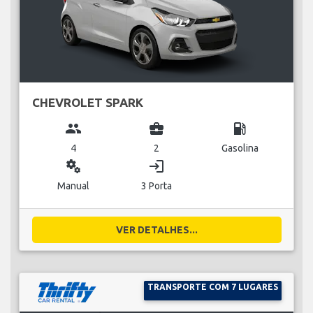
CHEVROLET SPARK
group
business_center
local_gas_station
4
2
Gasolina
miscellaneous_services
login
Manual
3 Porta
VER DETALHES...
TRANSPORTE COM 7 LUGARES