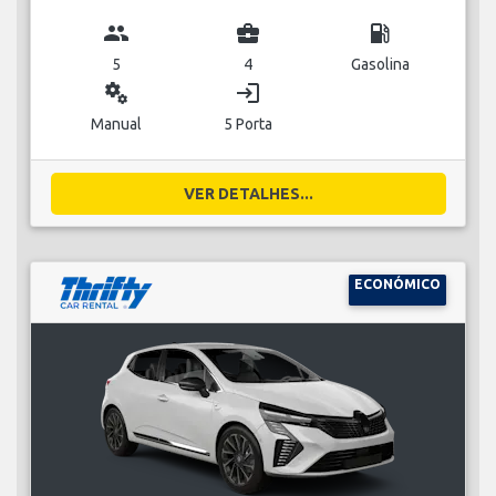
group
business_center
local_gas_station
5
4
Gasolina
miscellaneous_services
login
Manual
5 Porta
VER DETALHES...
ECONÓMICO