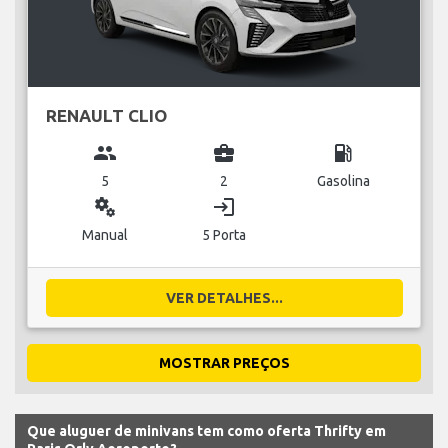
RENAULT CLIO
group
business_center
local_gas_station
5
2
Gasolina
miscellaneous_services
login
Manual
5 Porta
VER DETALHES...
MOSTRAR PREÇOS
Que aluguer de minivans tem como oferta Thrifty em