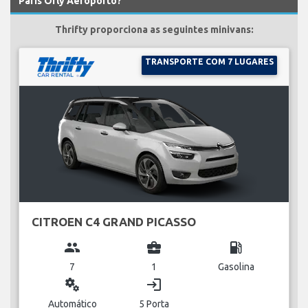
Paris Orly Aeroporto?
Thrifty proporciona as seguintes minivans:
TRANSPORTE COM 7 LUGARES
CITROEN C4 GRAND PICASSO
group
business_center
local_gas_station
7
1
Gasolina
miscellaneous_services
login
Automático
5 Porta