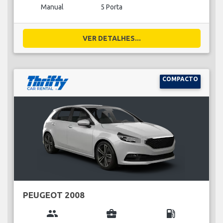
Manual
5 Porta
VER DETALHES...
COMPACTO
PEUGEOT 2008
group
business_center
local_gas_station