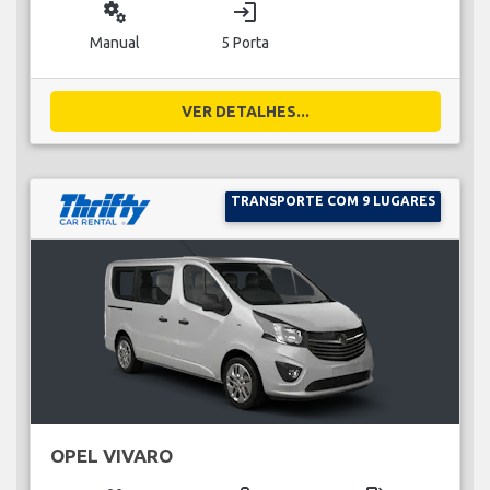
miscellaneous_services
login
Manual
5 Porta
VER DETALHES...
TRANSPORTE COM 9 LUGARES
OPEL VIVARO