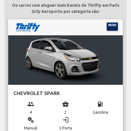
Os carros com aluguer mais barato de Thrifty em Paris
Orly Aeroporto por categoria são:
MINI
CHEVROLET SPARK
group
business_center
local_gas_station
4
2
Gasolina
miscellaneous_services
login
Manual
3 Porta