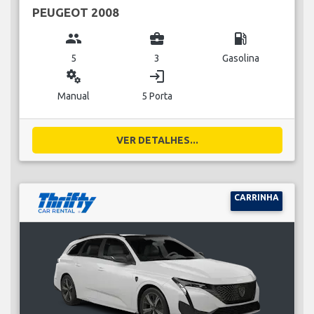
PEUGEOT 2008
group
business_center
local_gas_station
5
3
Gasolina
miscellaneous_services
login
Manual
5 Porta
VER DETALHES...
CARRINHA