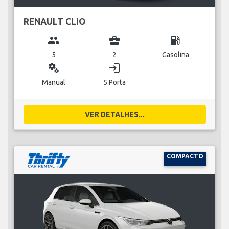
RENAULT CLIO
group
business_center
local_gas_station
5
2
Gasolina
miscellaneous_services
login
Manual
5 Porta
VER DETALHES...
COMPACTO