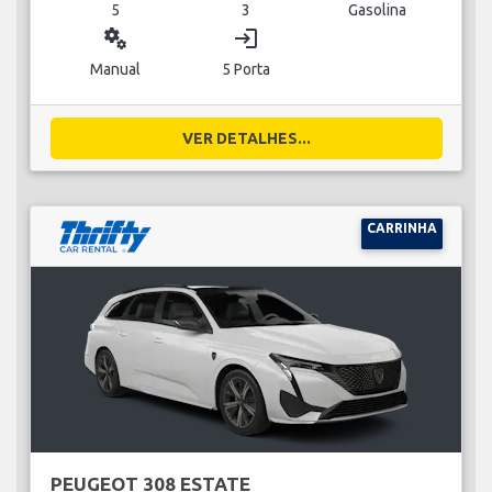
5
3
Gasolina
miscellaneous_services
login
Manual
5 Porta
VER DETALHES...
CARRINHA
PEUGEOT 308 ESTATE