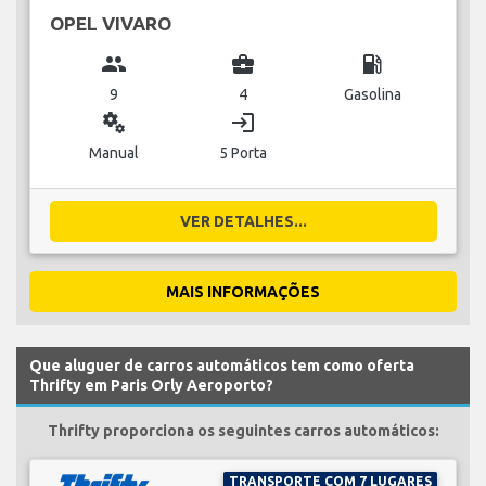
OPEL VIVARO
group
business_center
local_gas_station
9
4
Gasolina
miscellaneous_services
login
Manual
5 Porta
VER DETALHES...
MAIS INFORMAÇÕES
Que aluguer de carros automáticos tem como oferta
Thrifty em Paris Orly Aeroporto?
Thrifty proporciona os seguintes carros automáticos:
TRANSPORTE COM 7 LUGARES