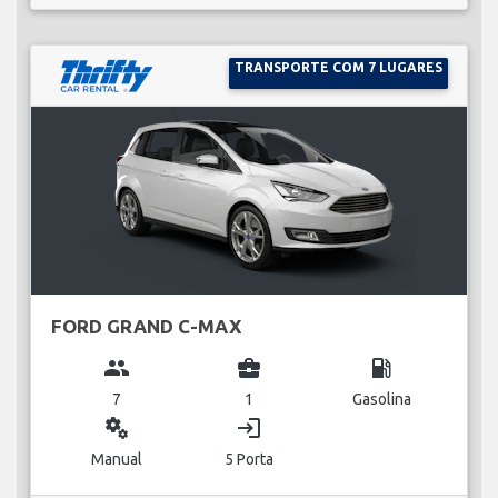
TRANSPORTE COM 7 LUGARES
FORD GRAND C-MAX
group
business_center
local_gas_station
7
1
Gasolina
miscellaneous_services
login
Manual
5 Porta