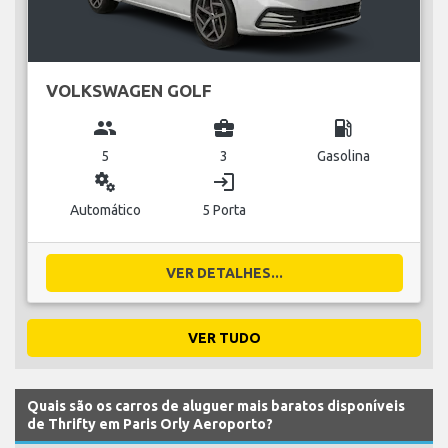
VOLKSWAGEN GOLF
group
business_center
local_gas_station
5
3
Gasolina
miscellaneous_services
login
Automático
5 Porta
VER DETALHES...
VER TUDO
Quais são os carros de aluguer mais baratos disponíveis
de Thrifty em Paris Orly Aeroporto?