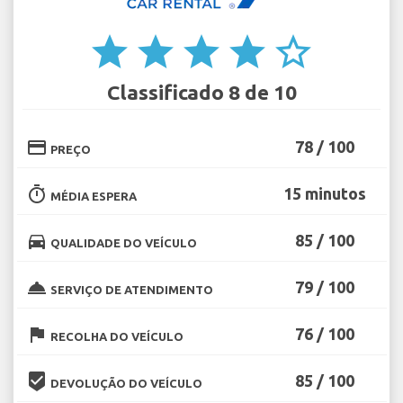
star
star
star
star
star_border
Classificado 8 de 10
credit_card
78 / 100
PREÇO
timer
15 minutos
MÉDIA ESPERA
directions_car
85 / 100
QUALIDADE DO VEÍCULO
room_service
79 / 100
SERVIÇO DE ATENDIMENTO
flag
76 / 100
RECOLHA DO VEÍCULO
beenhere
85 / 100
DEVOLUÇÃO DO VEÍCULO