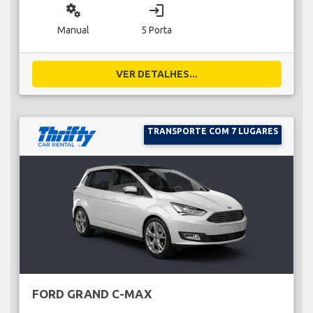
miscellaneous_services
login
Manual
5 Porta
VER DETALHES...
TRANSPORTE COM 7 LUGARES
FORD GRAND C-MAX