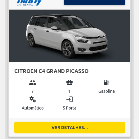
CITROEN C4 GRAND PICASSO
group
business_center
local_gas_station
7
1
Gasolina
miscellaneous_services
login
Automático
5 Porta
VER DETALHES...