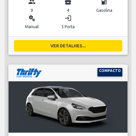
group
business_center
local_gas_station
9
4
Gasolina
miscellaneous_services
login
Manual
5 Porta
VER DETALHES...
COMPACTO