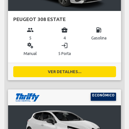
PEUGEOT 308 ESTATE
group
business_center
local_gas_station
5
4
Gasolina
miscellaneous_services
login
Manual
5 Porta
VER DETALHES...
ECONÓMICO