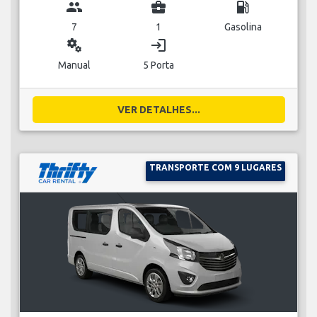
group
business_center
local_gas_station
7
1
Gasolina
miscellaneous_services
login
Manual
5 Porta
VER DETALHES...
TRANSPORTE COM 9 LUGARES