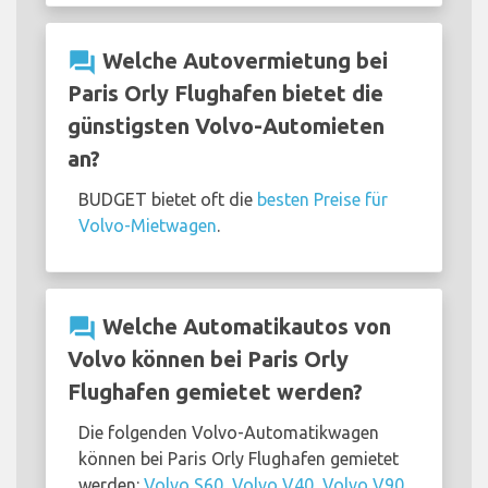
question_answer
Welche Autovermietung bei
Paris Orly Flughafen bietet die
günstigsten Volvo-Automieten
an?
BUDGET bietet oft die
besten Preise für
Volvo-Mietwagen
.
question_answer
Welche Automatikautos von
Volvo können bei Paris Orly
Flughafen gemietet werden?
Die folgenden Volvo-Automatikwagen
können bei Paris Orly Flughafen gemietet
werden:
Volvo S60
,
Volvo V40
,
Volvo V90