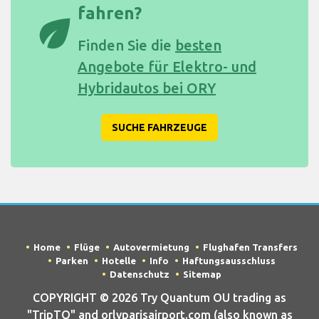
fahren?
eco
Finden Sie die
besten
Angebote für Elektro- und
Hybridautos bei ORY
SUCHE FAHRZEUGE
Home
Flüge
Autovermietung
Flughafen Transfers
Parken
Hotelle
Info
Haftungsausschluss
Datenschutz
Sitemap
COPYRIGHT © 2026 Try Quantum OU trading as
"TripTQ" and orlyparisairport.com (also known as