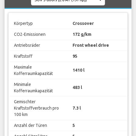
Körpertyp
Crossover
CO2-Emissionen
172 g/km
Antriebsräder
Front wheel drive
Kraftstoff
95
Maximale
1410 l
Kofferraumkapazität
Minimale
483 l
Kofferraumkapazität
Gemischter
Kraftstoffverbrauch pro
7.3 l
100 km
Anzahl der Türen
5