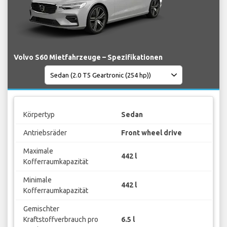
Volvo S60 Mietfahrzeuge – Spezifikationen
Körpertyp
Sedan
Antriebsräder
Front wheel drive
Maximale
442 l
Kofferraumkapazität
Minimale
442 l
Kofferraumkapazität
Gemischter
Kraftstoffverbrauch pro
6.5 l