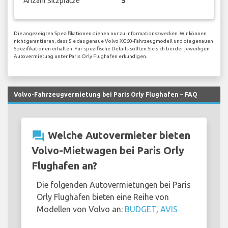
Anzahl Sitzplätze
5
Die angezeigten Spezifikationen dienen nur zu Informationszwecken. Wir können
nicht garantieren, dass Sie das genaue Volvo XC60-Fahrzeugmodell und die genauen
Spezifikationen erhalten. Für spezifische Details sollten Sie sich bei der jeweiligen
Autovermietung unter Paris Orly Flughafen erkundigen.
Volvo-Fahrzeugvermietung bei Paris Orly Flughafen – FAQ
question_answer
Welche Autovermieter bieten
Volvo-Mietwagen bei Paris Orly
Flughafen an?
Die folgenden Autovermietungen bei Paris
Orly Flughafen bieten eine Reihe von
Modellen von Volvo an:
BUDGET
,
AVIS