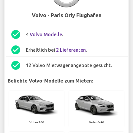
Volvo - Paris Orly Flughafen
check_circle
4
Volvo Modelle
.
check_circle
Erhältlich bei
2 Lieferanten
.
check_circle
12 Volvo Mietwagenangebote gesucht.
Beliebte Volvo-Modelle zum Mieten:
Volvo S60
Volvo V40