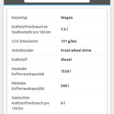
Körpertyp
Wagon
Kraftstoffverbrauch im
7.5 l
Stadtverkehr pro 100 km
CO2-Emissionen
131 g/km
Antriebsräder
Front wheel drive
Kraftstoff
diesel
Maximale
1526 l
Kofferraumkapazität
Minimale
560 l
Kofferraumkapazität
Gemischter
Kraftstoffverbrauch pro
5 l
100 km