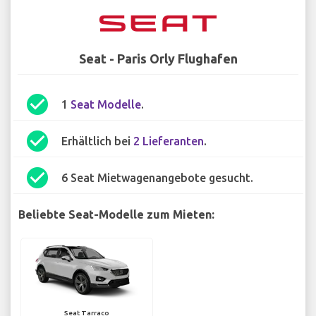
Seat - Paris Orly Flughafen
check_circle
1
Seat Modelle
.
check_circle
Erhältlich bei
2 Lieferanten
.
check_circle
6 Seat Mietwagenangebote gesucht.
Beliebte Seat-Modelle zum Mieten:
Seat Tarraco