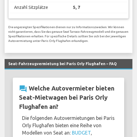
Anzahl Sitzplätze
5, 7
Die angezeigten Spezifikationen dienen nur zu Informationszwecken. Wir können
nicht garantieren, dass Sie das genaue Seat Tarraco-Fahrzeugmodell und die genauen
Spezifikationen erhalten. Für spezifische Details sollten Sie sich bei der jeweiligen
Autovermietung unter Paris Orly Flughafen erkundigen.
Seat-Fahrzeugvermietung bei Paris Orly Flughafen – FAQ
question_answer
Welche Autovermieter bieten
Seat-Mietwagen bei Paris Orly
Flughafen an?
Die folgenden Autovermietungen bei Paris
Orly Flughafen bieten eine Reihe von
Modellen von Seat an:
BUDGET
,