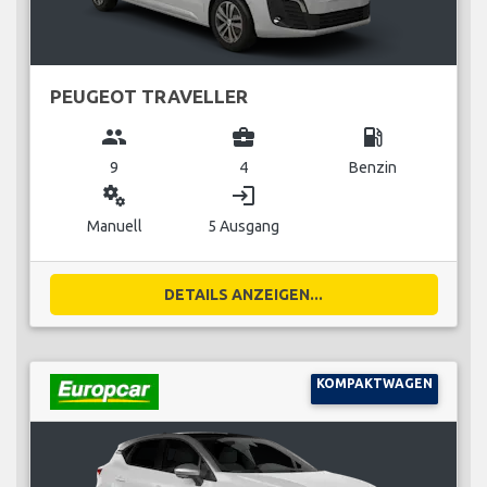
PEUGEOT TRAVELLER
group
business_center
local_gas_station
9
4
Benzin
miscellaneous_services
login
Manuell
5 Ausgang
DETAILS ANZEIGEN...
KOMPAKTWAGEN