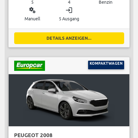
5
4
Benzin
miscellaneous_services
login
Manuell
5 Ausgang
DETAILS ANZEIGEN...
KOMPAKTWAGEN
PEUGEOT 2008