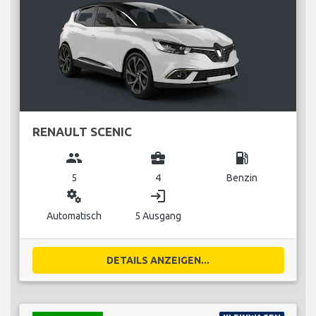
RENAULT SCENIC
group
business_center
local_gas_station
5
4
Benzin
miscellaneous_services
login
Automatisch
5 Ausgang
DETAILS ANZEIGEN...