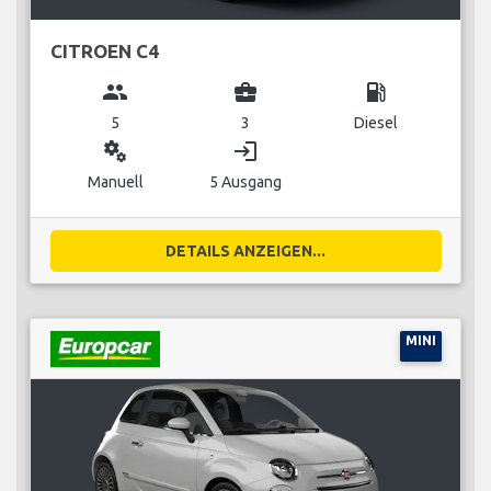
CITROEN C4
group
business_center
local_gas_station
5
3
Diesel
miscellaneous_services
login
Manuell
5 Ausgang
DETAILS ANZEIGEN...
MINI