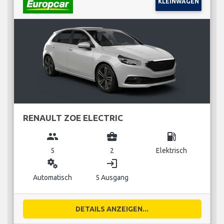
KLEINWAGEN
RENAULT ZOE ELECTRIC
group
business_center
local_gas_station
5
2
Elektrisch
miscellaneous_services
login
Automatisch
5 Ausgang
DETAILS ANZEIGEN...