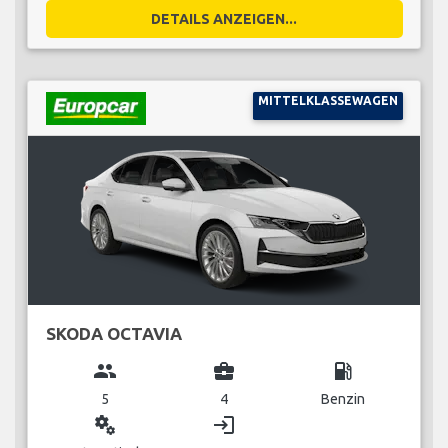
DETAILS ANZEIGEN...
MITTELKLASSEWAGEN
SKODA OCTAVIA
group
business_center
local_gas_station
5
4
Benzin
miscellaneous_services
login