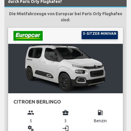
durch Paris Orly Flughafen?
Die Mietfahrzeuge von Europcar bei Paris Orly Flughafen
sind:
5-SITZER MINIVAN
CITROEN BERLINGO
group
business_center
local_gas_station
5
3
Benzin
miscellaneous_services
login