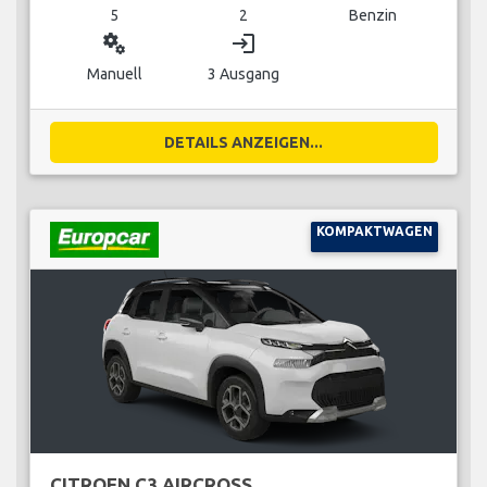
5
2
Benzin
miscellaneous_services
login
Manuell
3 Ausgang
DETAILS ANZEIGEN...
KOMPAKTWAGEN
CITROEN C3 AIRCROSS