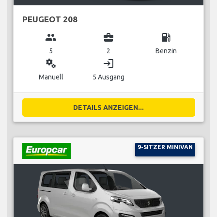
PEUGEOT 208
group
business_center
local_gas_station
5
2
Benzin
miscellaneous_services
login
Manuell
5 Ausgang
DETAILS ANZEIGEN...
9-SITZER MINIVAN