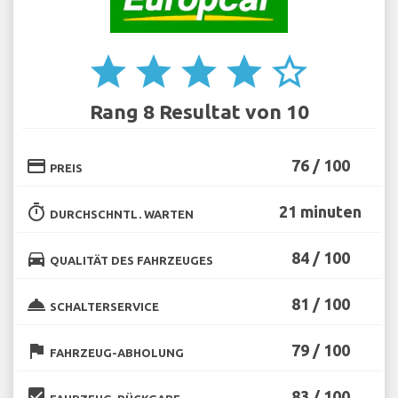
star
star
star
star
star_border
Rang 8 Resultat von 10
credit_card
76 / 100
PREIS
timer
21 minuten
DURCHSCHNTL. WARTEN
directions_car
84 / 100
QUALITÄT DES FAHRZEUGES
room_service
81 / 100
SCHALTERSERVICE
flag
79 / 100
FAHRZEUG-ABHOLUNG
beenhere
83 / 100