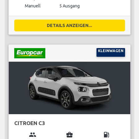
Manuell
5 Ausgang
DETAILS ANZEIGEN...
KLEINWAGEN
CITROEN C3
group
business_center
local_gas_station