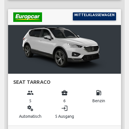
MITTELKLASSEWAGEN
SEAT TARRACO
group
business_center
local_gas_station
5
6
Benzin
miscellaneous_services
login
Automatisch
5 Ausgang