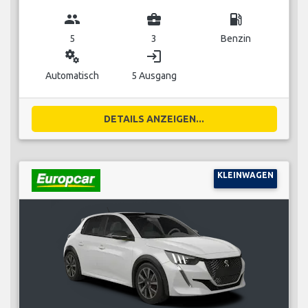
group
business_center
local_gas_station
5
3
Benzin
miscellaneous_services
login
Automatisch
5 Ausgang
DETAILS ANZEIGEN...
KLEINWAGEN