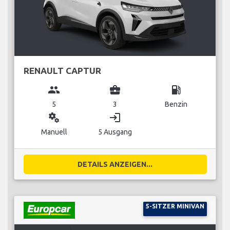
RENAULT CAPTUR
group
business_center
local_gas_station
5
3
Benzin
miscellaneous_services
login
Manuell
5 Ausgang
DETAILS ANZEIGEN...
5-SITZER MINIVAN