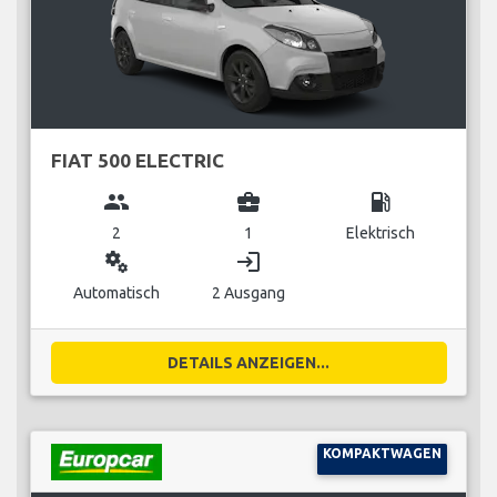
FIAT 500 ELECTRIC
group
business_center
local_gas_station
2
1
Elektrisch
miscellaneous_services
login
Automatisch
2 Ausgang
DETAILS ANZEIGEN...
KOMPAKTWAGEN