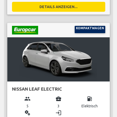
DETAILS ANZEIGEN...
KOMPAKTWAGEN
NISSAN LEAF ELECTRIC
group
business_center
local_gas_station
5
3
Elektrisch
miscellaneous_services
login