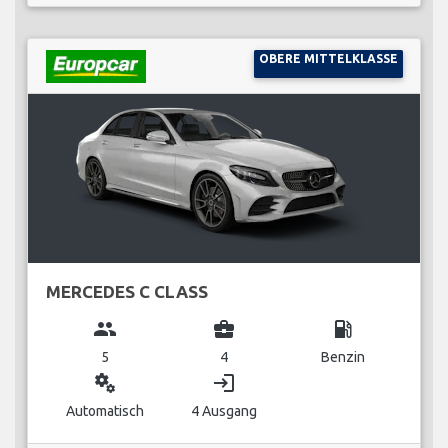
OBERE MITTELKLASSE
MERCEDES C CLASS
group
business_center
local_gas_station
5
4
Benzin
miscellaneous_services
login
Automatisch
4 Ausgang