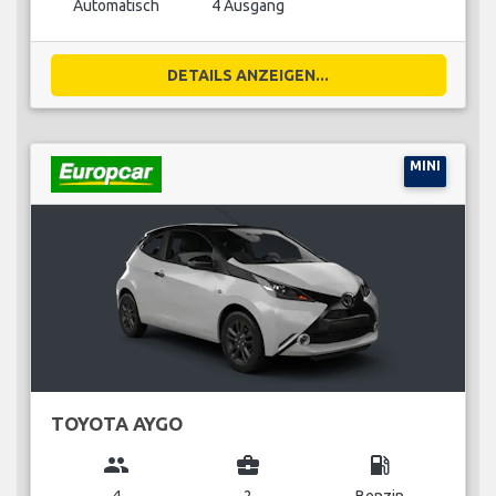
Automatisch
4 Ausgang
DETAILS ANZEIGEN...
MINI
TOYOTA AYGO
group
business_center
local_gas_station
4
2
Benzin