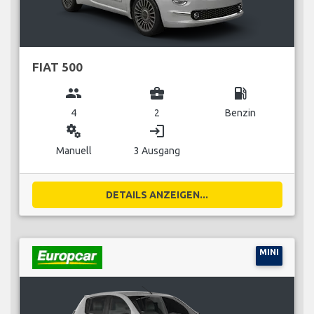
FIAT 500
group
business_center
local_gas_station
4
2
Benzin
miscellaneous_services
login
Manuell
3 Ausgang
DETAILS ANZEIGEN...
MINI