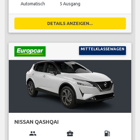
Automatisch
5 Ausgang
DETAILS ANZEIGEN...
MITTELKLASSEWAGEN
NISSAN QASHQAI
group
business_center
local_gas_station