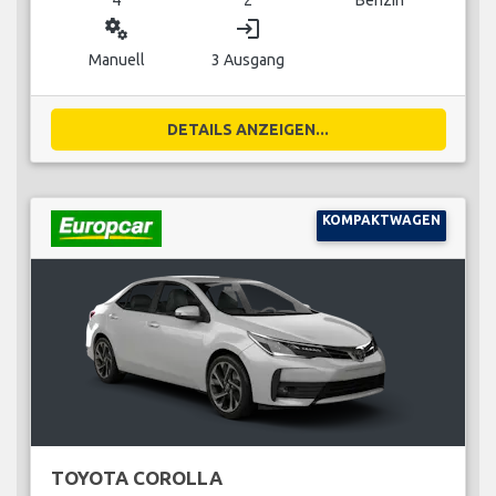
miscellaneous_services
login
Manuell
3 Ausgang
DETAILS ANZEIGEN...
KOMPAKTWAGEN
TOYOTA COROLLA