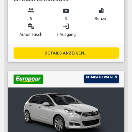
group
business_center
local_gas_station
5
3
Benzin
miscellaneous_services
login
Automatisch
5 Ausgang
DETAILS ANZEIGEN...
KOMPAKTWAGEN