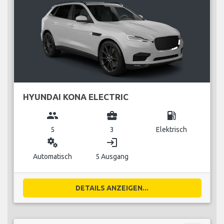
HYUNDAI KONA ELECTRIC
group
business_center
local_gas_station
5
3
Elektrisch
miscellaneous_services
login
Automatisch
5 Ausgang
DETAILS ANZEIGEN...