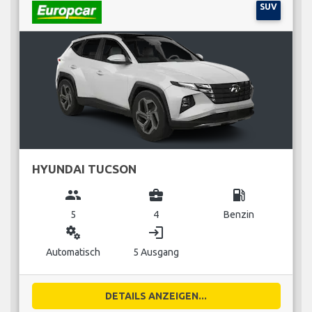
SUV
HYUNDAI TUCSON
group
business_center
local_gas_station
5
4
Benzin
miscellaneous_services
login
Automatisch
5 Ausgang
DETAILS ANZEIGEN...