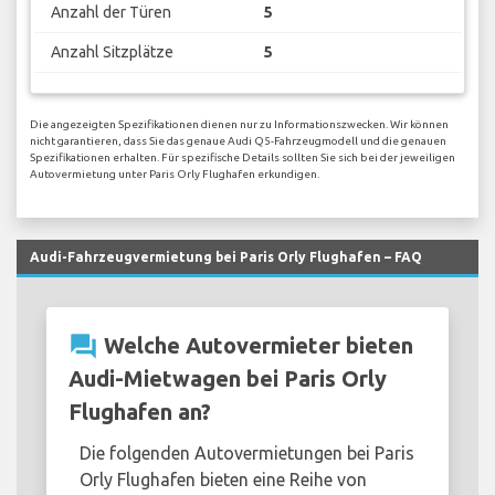
Anzahl der Türen
5
Anzahl Sitzplätze
5
Die angezeigten Spezifikationen dienen nur zu Informationszwecken. Wir können
nicht garantieren, dass Sie das genaue Audi Q5-Fahrzeugmodell und die genauen
Spezifikationen erhalten. Für spezifische Details sollten Sie sich bei der jeweiligen
Autovermietung unter Paris Orly Flughafen erkundigen.
Audi-Fahrzeugvermietung bei Paris Orly Flughafen – FAQ
question_answer
Welche Autovermieter bieten
Audi-Mietwagen bei Paris Orly
Flughafen an?
Die folgenden Autovermietungen bei Paris
Orly Flughafen bieten eine Reihe von