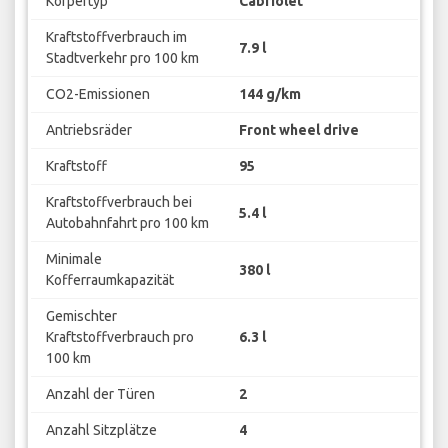
Körpertyp
Cabriolet
Kraftstoffverbrauch im
7.9 l
Stadtverkehr pro 100 km
CO2-Emissionen
144 g/km
Antriebsräder
Front wheel drive
Kraftstoff
95
Kraftstoffverbrauch bei
5.4 l
Autobahnfahrt pro 100 km
Minimale
380 l
Kofferraumkapazität
Gemischter
Kraftstoffverbrauch pro
6.3 l
100 km
Anzahl der Türen
2
Anzahl Sitzplätze
4