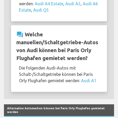
werden:
Audi A4 Estate
,
Audi A5
,
Audi A6
Estate
,
Audi Q5
question_answer
Welche
manuellen/Schaltgetriebe-Autos
von Audi können bei Paris Orly
Flughafen gemietet werden?
Die folgenden Audi-Autos mit
Schalt-/Schaltgetriebe können bei Paris
Orly Flughafen gemietet werden:
Audi A1
Alternative Automarken können bei Paris Orly Flughafen gemietet
werden