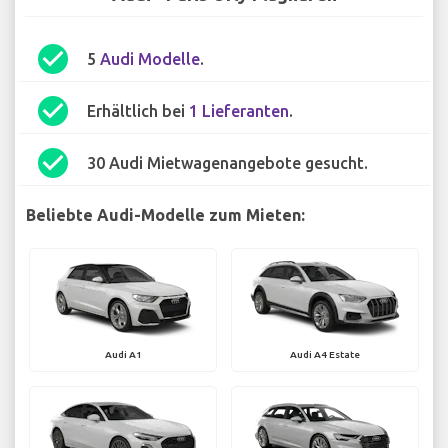
check_circle
5
Audi Modelle
.
check_circle
Erhältlich bei
1 Lieferanten
.
check_circle
30 Audi Mietwagenangebote gesucht.
Beliebte Audi-Modelle zum Mieten:
Audi A1
Audi A4 Estate