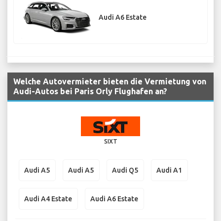
Audi A6 Estate
Welche Autovermieter bieten die Vermietung von
Audi-Autos bei Paris Orly Flughafen an?
SIXT
Audi A5
Audi A5
Audi Q5
Audi A1
Audi A4 Estate
Audi A6 Estate