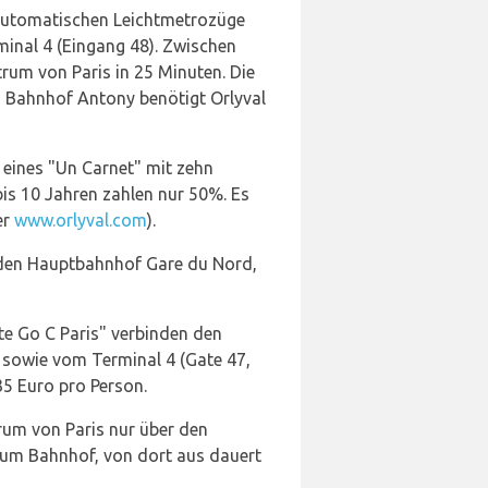
e automatischen Leichtmetrozüge
inal 4 (Eingang 48). Zwischen
trum von Paris in 25 Minuten. Die
em Bahnhof Antony benötigt Orlyval
f eines "Un Carnet" mit zehn
 bis 10 Jahren zahlen nur 50%. Es
er
www.orlyval.com
).
d den Hauptbahnhof Gare du Nord,
te Go C Paris" verbinden den
) sowie vom Terminal 4 (Gate 47,
,35 Euro pro Person.
rum von Paris nur über den
 zum Bahnhof, von dort aus dauert