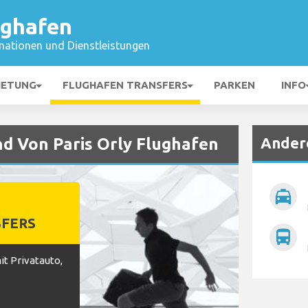
ughafen
mationen und Dienstleistungen
IETUNG
FLUGHAFEN TRANSFERS
PARKEN
INFO
Ander
nd Von Paris Orly Flughafen
local_taxi
FERS
directions_bus
t Privatauto,