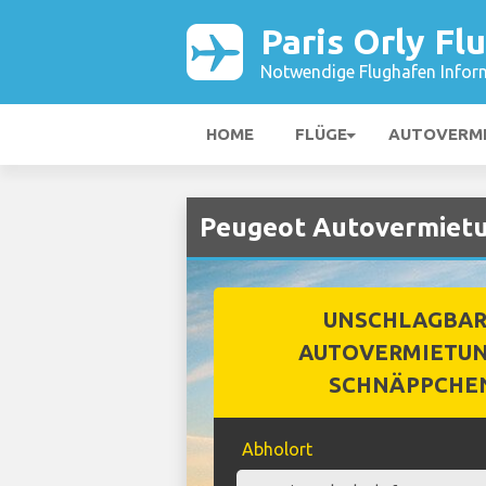
Paris Orly Fl
Notwendige Flughafen Infor
HOME
FLÜGE
AUTOVERM
Peugeot Autovermietun
UNSCHLAGBA
AUTOVERMIETUN
SCHNÄPPCHE
Abholort