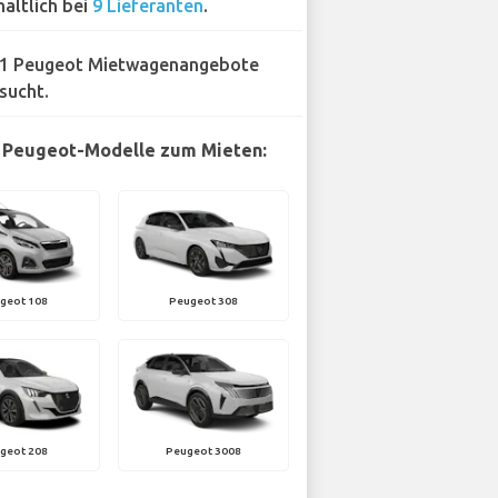
hältlich bei
9 Lieferanten
.
1 Peugeot Mietwagenangebote
sucht.
 Peugeot-Modelle zum Mieten:
geot 108
Peugeot 308
geot 208
Peugeot 3008