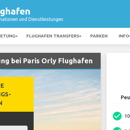
ughafen
mationen und Dienstleistungen
IETUNG
FLUGHAFEN TRANSFERS
PARKEN
INFO
g bei Paris Orly Flughafen
RE
GS-
Peu
N
check_circle
1