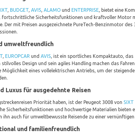
SIXT
,
BUDGET
,
AVIS
,
ALAMO
und
ENTERPRISE
, bietet eine Ko
, fortschrittliche Sicherheitsfunktionen und kraftvoller Motor
e. Der mit Preisen ausgezeichnete PureTech-Benzinmotor des 3
ssionen.
nd umweltfreundlich
XT
,
EUROPCAR
und
AVIS
, ist ein sportliches Kompaktauto, da
n stilvolles Design und sein agiles Handling machen das Fahren
e Möglichkeit eines vollelektrischen Antriebs, um der steigen
den.
d Luxus für ausgedehnte Reisen
treckenreisen Priorität haben, ist der Peugeot 3008 von
SIXT
iche Sicherheitsfunktionen und hochwertige Materialien bieten ei
 ihn auch für umweltbewusste Reisende zu einer vernünftigen
ional und familienfreundlich