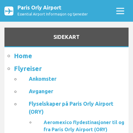
Paris Orly Airport
Essential Airport Informasjon og tjenester
SIDEKART
Home
Flyreiser
Ankomster
Avganger
Flyselskaper på Paris Orly Airport
(ORY)
Aeromexico flydestinasjoner til og
fra Paris Orly Airport (ORY)