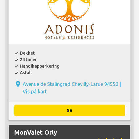
Dekket
check
24 timer
check
Handikapparkering
check
Asfalt
check
place
Avenue de Stalingrad Chevilly-Larue 94550 |
Vis på kart
SE
MonValet Orly