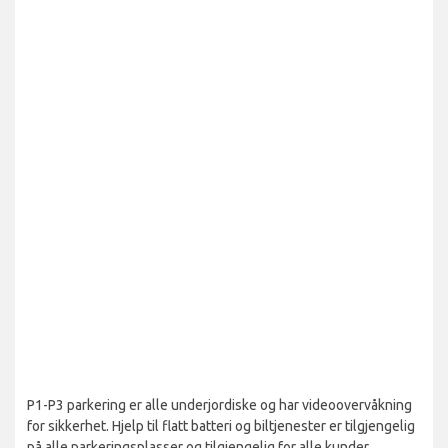
P1-P3 parkering er alle underjordiske og har videoovervåkning
for sikkerhet. Hjelp til flatt batteri og biltjenester er tilgjengelig
på alle parkeringsplasser og tilgjengelig for alle kunder.