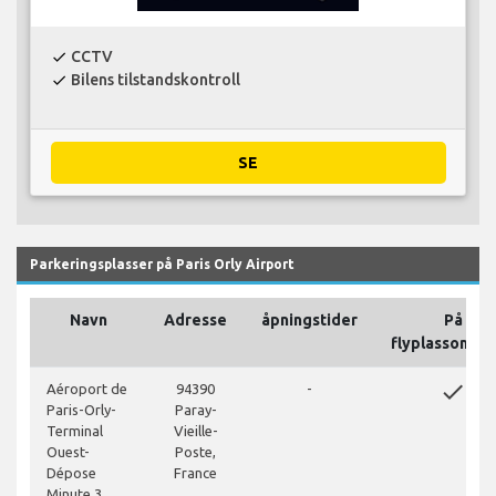
CCTV
check
Bilens tilstandskontroll
check
SE
Parkeringsplasser på Paris Orly Airport
Navn
Adresse
åpningstider
På
flyplassområ
done
Aéroport de
94390
-
Paris-Orly-
Paray-
Terminal
Vieille-
Ouest-
Poste,
Dépose
France
Minute 3