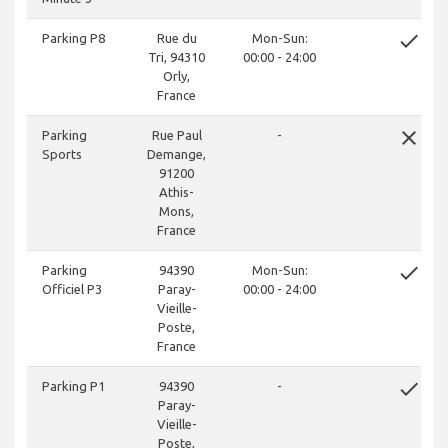
done
Parking P8
Rue du
Mon-Sun:
Tri, 94310
00:00 - 24:00
Orly,
France
close
Parking
Rue Paul
-
Sports
Demange,
91200
Athis-
Mons,
France
done
Parking
94390
Mon-Sun:
Officiel P3
Paray-
00:00 - 24:00
Vieille-
Poste,
France
done
Parking P1
94390
-
Paray-
Vieille-
Poste,