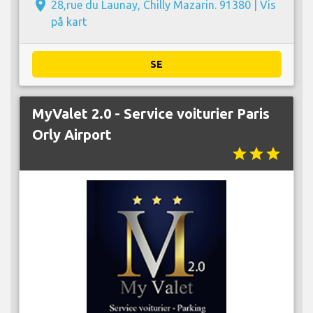
place
28,rue du Launay, Chilly Mazarin. 91380 |
Vis
på kart
SE
MyValet 2.0 - Service voiturier Paris
Orly Airport
star
star
star