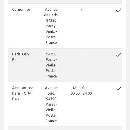
done
Carnomise
Avenue
-
de Paris,
94390
Paray-
Vieille-
Poste,
France
done
Paris-Orly-
94390
-
P4a
Paray-
Vieille-
Poste,
France
done
Aéroport de
Avenue
Mon-Sun:
Paris - Orly
Sud,
00:00 - 24:00
P4b
94390
Paray-
Vieille-
Poste,
France