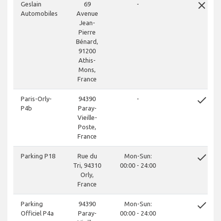
close
Geslain
69
-
Automobiles
Avenue
Jean-
Pierre
Bénard,
91200
Athis-
Mons,
France
done
Paris-Orly-
94390
-
P4b
Paray-
Vieille-
Poste,
France
done
Parking P18
Rue du
Mon-Sun:
Tri, 94310
00:00 - 24:00
Orly,
France
done
Parking
94390
Mon-Sun:
Officiel P4a
Paray-
00:00 - 24:00