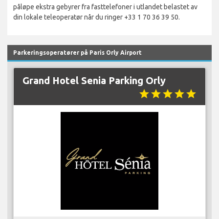
påløpe ekstra gebyrer fra fasttelefoner i utlandet belastet av
din lokale teleoperatør når du ringer +33 1 70 36 39 50.
Parkeringsoperatører på Paris Orly Airport
Grand Hotel Senia Parking Orly
star
star
star
star
star