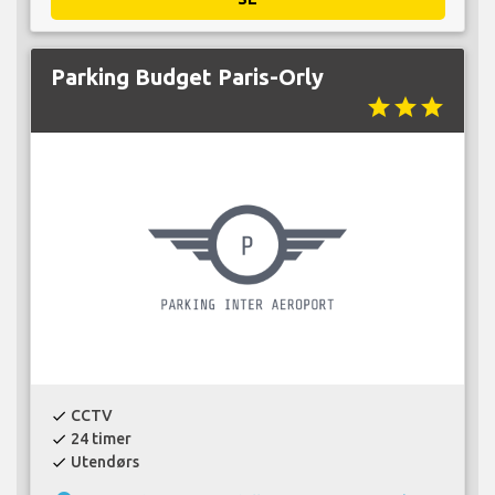
Parking Budget Paris-Orly
star
star
star
CCTV
check
24 timer
check
Utendørs
check