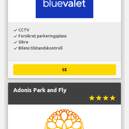
CCTV
check
Forsikret parkeringsplass
check
Sikre
check
Bilens tilstandskontroll
check
SE
Adonis Park and Fly
star
star
star
star