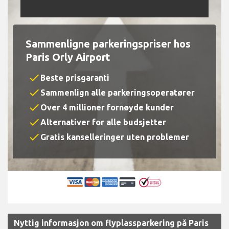
Sammenligne parkeringspriser hos
Paris Orly Airport
check
Beste prisgaranti
check
Sammenlign alle parkeringsoperatører
check
Over 4 millioner fornøyde kunder
check
Alternativer for alle budsjetter
check
Gratis kanselleringer uten problemer
Nyttig informasjon om flyplassparkering på Paris