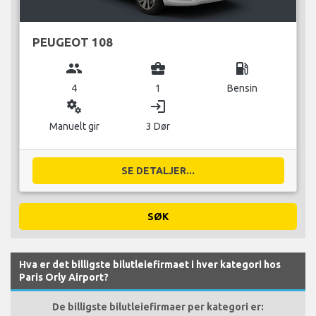
PEUGEOT 108
group
business_center
local_gas_station
4
1
Bensin
miscellaneous_services
login
Manuelt gir
3 Dør
SE DETALJER...
SØK
Hva er det billigste bilutleiefirmaet i hver kategori hos
Paris Orly Airport?
De billigste bilutleiefirmaer per kategori er: