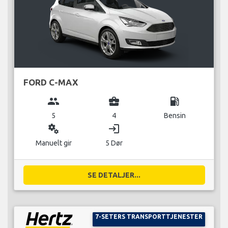
FORD C-MAX
group
business_center
local_gas_station
5
4
Bensin
miscellaneous_services
login
Manuelt gir
5 Dør
SE DETALJER...
7-SETERS TRANSPORTTJENESTER