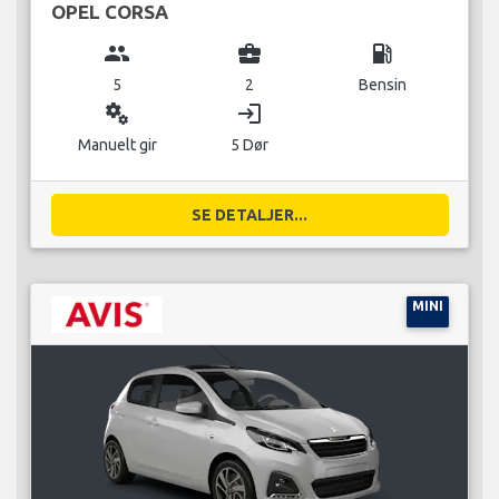
OPEL CORSA
group
business_center
local_gas_station
5
2
Bensin
miscellaneous_services
login
Manuelt gir
5 Dør
SE DETALJER...
MINI