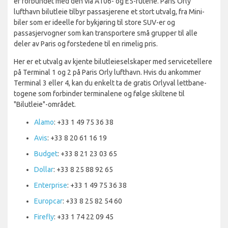
er forbundet med den via A106- og E5-rutene. Paris Orly
lufthavn bilutleie tilbyr passasjerene et stort utvalg, fra Mini-
biler som er ideelle for bykjøring til store SUV-er og
passasjervogner som kan transportere små grupper til alle
deler av Paris og forstedene til en rimelig pris.
Her er et utvalg av kjente bilutleieselskaper med servicetellere
på Terminal 1 og 2 på Paris Orly lufthavn. Hvis du ankommer
Terminal 3 eller 4, kan du enkelt ta de gratis Orlyval lettbane-
togene som forbinder terminalene og følge skiltene til
"Bilutleie"-området.
Alamo
: +33 1 49 75 36 38
Avis
: +33 8 20 61 16 19
Budget
: +33 8 21 23 03 65
Dollar
: +33 8 25 88 92 65
Enterprise
: +33 1 49 75 36 38
Europcar
: +33 8 25 82 54 60
Firefly
: +33 1 74 22 09 45