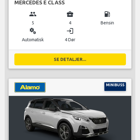
MERCEDES E CLASS
group
business_center
local_gas_station
5
4
Bensin
miscellaneous_services
login
Automatisk
4 Dør
SE DETALJER...
MINIBUSS