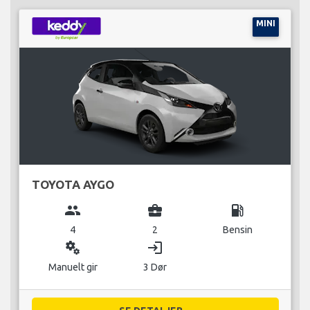
MINI
TOYOTA AYGO
group
business_center
local_gas_station
4
2
Bensin
miscellaneous_services
login
Manuelt gir
3 Dør