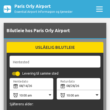
Paris Orly Airport
Essential Airport Informasjon og tjenester
Bilutleie hos Paris Orly Airport
USLÅELIG BILUTLEIE
Hentested
Levering til samme sted
Hentedato
Returdato
Sjåførens alder: