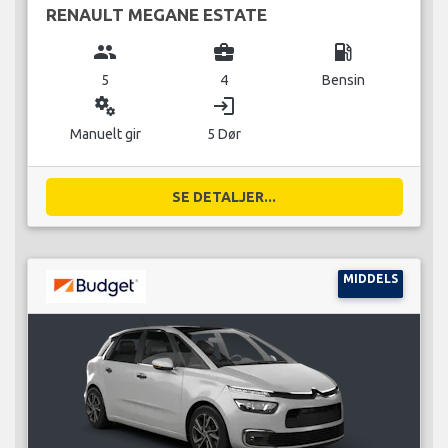
RENAULT MEGANE ESTATE
group
business_center
local_gas_station
5
4
Bensin
miscellaneous_services
login
Manuelt gir
5 Dør
SE DETALJER...
MIDDELS