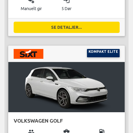
miscellaneous_services
login
Manuelt gir
5 Dør
SE DETALJER...
KOMPAKT ELITE
VOLKSWAGEN GOLF
group
business_center
local_gas_station