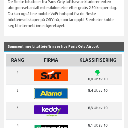
De fleste bilutleier fra Paris Orly lufthavn inkluderer enten
ubegrenset antall miles/kilometer eller gratis 250 km per dag.
Du kan også leie mobile WiFi-hotspot fra de fleste
bilutleieselskaper på ORY nå, som lar opptil 5 enheter koble
seg til internett inne i kjøretøyet.
Sammenligne bilutleiefirmaer hos Paris Orly Airport
RANG
FIRMA
KLASSIFISERING
emoji_events
1
8,8 Ut av 10
2
8,4 Ut av 10
3
8,3 Ut av 10
4
8,1 Ut av 10