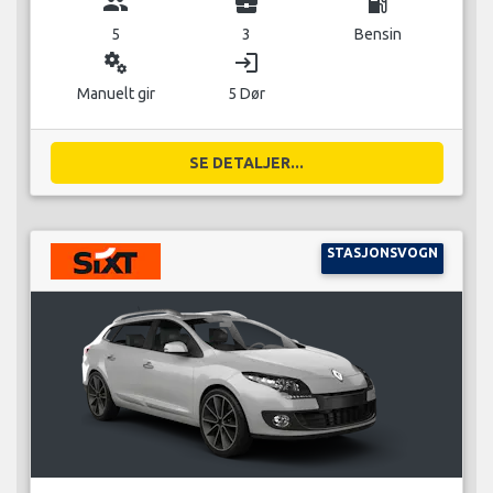
group
business_center
local_gas_station
5
3
Bensin
miscellaneous_services
login
Manuelt gir
5 Dør
SE DETALJER...
STASJONSVOGN