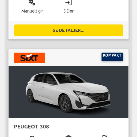
miscellaneous_services
login
Manuelt gir
5 Dør
SE DETALJER...
KOMPAKT
PEUGEOT 308