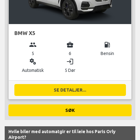
BMW X5
group
business_center
local_gas_station
5
6
Bensin
miscellaneous_services
login
Automatisk
5 Dør
SE DETALJER...
SØK
Hvile biler med automatgir er til leie hos Paris Orly
Airport?