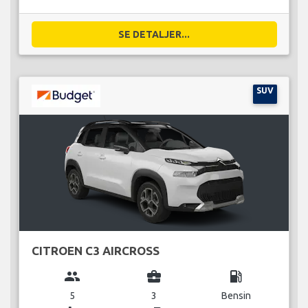
SE DETALJER...
SUV
CITROEN C3 AIRCROSS
group
business_center
local_gas_station
5
3
Bensin