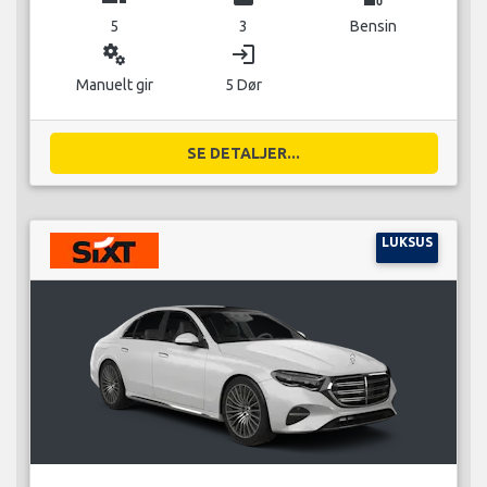
5
3
Bensin
miscellaneous_services
login
Manuelt gir
5 Dør
SE DETALJER...
LUKSUS