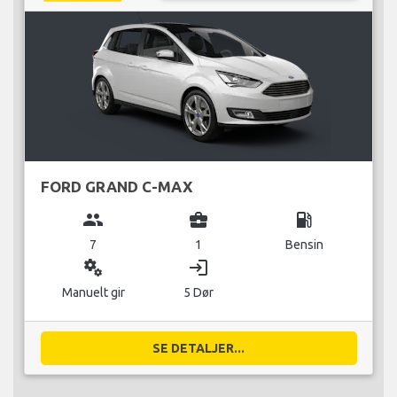
FORD GRAND C-MAX
group
business_center
local_gas_station
7
1
Bensin
miscellaneous_services
login
Manuelt gir
5 Dør
SE DETALJER...