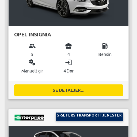
OPEL INSIGNIA
group
business_center
local_gas_station
5
4
Bensin
miscellaneous_services
login
Manuelt gir
4 Dør
SE DETALJER...
5-SETERS TRANSPORTTJENESTER