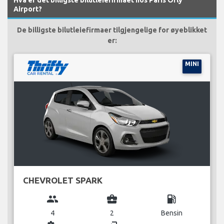
Airport?
De billigste bilutleiefirmaer tilgjengelige for øyeblikket
er:
MINI
CHEVROLET SPARK
group
business_center
local_gas_station
4
2
Bensin