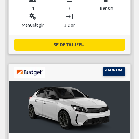
4
2
Bensin
miscellaneous_services
login
Manuelt gir
3 Dør
SE DETALJER...
ØKONOMI