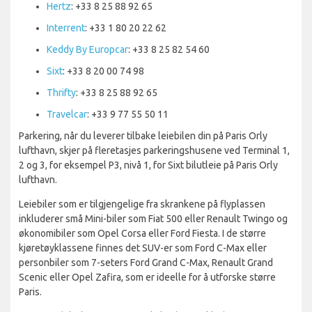
Hertz
: +33 8 25 88 92 65
Interrent
: +33 1 80 20 22 62
Keddy By Europcar
: +33 8 25 82 54 60
Sixt
: +33 8 20 00 74 98
Thrifty
: +33 8 25 88 92 65
Travelcar
: +33 9 77 55 50 11
Parkering, når du leverer tilbake leiebilen din på Paris Orly
lufthavn, skjer på fleretasjes parkeringshusene ved Terminal 1,
2 og 3, for eksempel P3, nivå 1, for Sixt bilutleie på Paris Orly
lufthavn.
Leiebiler som er tilgjengelige fra skrankene på flyplassen
inkluderer små Mini-biler som Fiat 500 eller Renault Twingo og
økonomibiler som Opel Corsa eller Ford Fiesta. I de større
kjøretøyklassene finnes det SUV-er som Ford C-Max eller
personbiler som 7-seters Ford Grand C-Max, Renault Grand
Scenic eller Opel Zafira, som er ideelle for å utforske større
Paris.