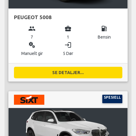
PEUGEOT 5008
group
business_center
local_gas_station
7
1
Bensin
miscellaneous_services
login
Manuelt gir
5 Dør
SE DETALJER...
SPESIELL