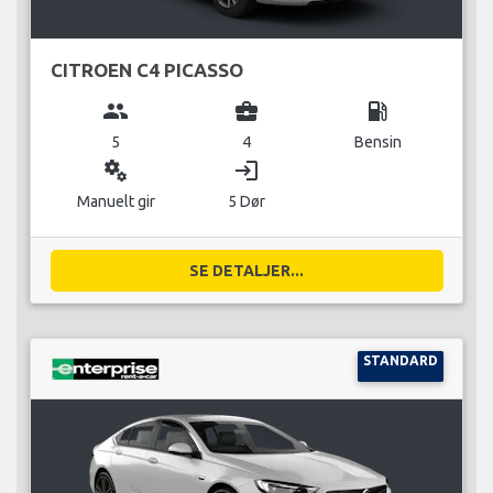
CITROEN C4 PICASSO
group
business_center
local_gas_station
5
4
Bensin
miscellaneous_services
login
Manuelt gir
5 Dør
SE DETALJER...
STANDARD