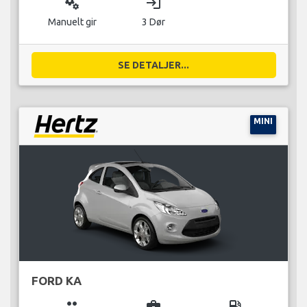
miscellaneous_services
login
Manuelt gir
3 Dør
SE DETALJER...
MINI
FORD KA
group
business_center
local_gas_station