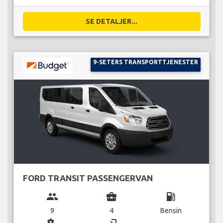
SE DETALJER...
9-SETERS TRANSPORTTJENESTER
FORD TRANSIT PASSENGERVAN
group
business_center
local_gas_station
9
4
Bensin