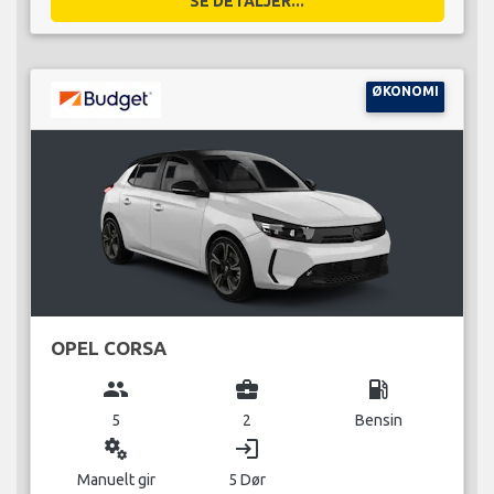
SE DETALJER...
ØKONOMI
OPEL CORSA
group
business_center
local_gas_station
5
2
Bensin
miscellaneous_services
login
Manuelt gir
5 Dør