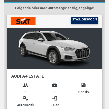
Følgende biler med automatgir er tilgjengelige:
STASJONSVOGN
AUDI A4 ESTATE
group
business_center
local_gas_station
5
5
Bensin
miscellaneous_services
login
Automatisk
5 Dør