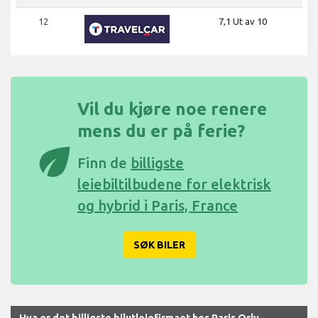
12
7,1 Ut av 10
Vil du kjøre noe renere
mens du er på ferie?
eco
Finn de
billigste
leiebiltilbudene for elektrisk
og hybrid i Paris, France
SØK BILER
Hva er det billigste bilutleiefirmaet hos Paris Orly