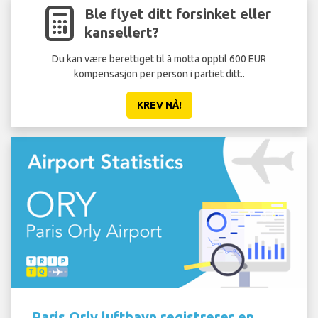
Ble flyet ditt forsinket eller
kansellert?
Du kan være berettiget til å motta opptil 600 EUR
Ikk
kompensasjon per person i partiet ditt..
KREV NÅ!
Paris Orly lufthavn registrerer en