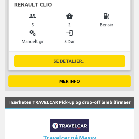
RENAULT CLIO
group
business_center
local_gas_station
5
2
Bensin
miscellaneous_services
login
Manuelt gir
5 Dør
SE DETALJER...
MER INFO
I nærheten TRAVELCAR Pick-up og drop-off leiebilfirmaer
Travelcar på Massy