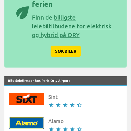
ferien
eco
Finn de
billigste
leiebiltilbudene for elektrisk
og hybrid på ORY
SØK BILER
Bilutleiefirmaer hos Paris Orly Airport
Sixt
star
star
star
star
star_half
Alamo
star
star
star
star
star_half