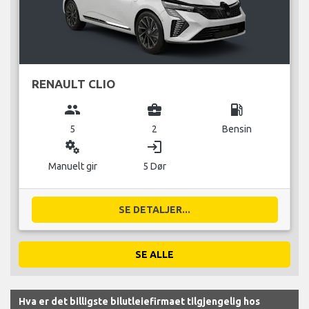
RENAULT CLIO
group
business_center
local_gas_station
5
2
Bensin
miscellaneous_services
login
Manuelt gir
5 Dør
SE DETALJER...
SE ALLE
Hva er det billigste bilutleiefirmaet tilgjengelig hos