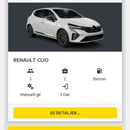
RENAULT CLIO
group
business_center
local_gas_station
5
2
Bensin
miscellaneous_services
login
Manuelt gir
5 Dør
SE DETALJER...