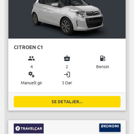
CITROEN C1
group
business_center
local_gas_station
4
2
Bensin
miscellaneous_services
login
Manuelt gir
5 Dør
SE DETALJER...
ØKONOMI