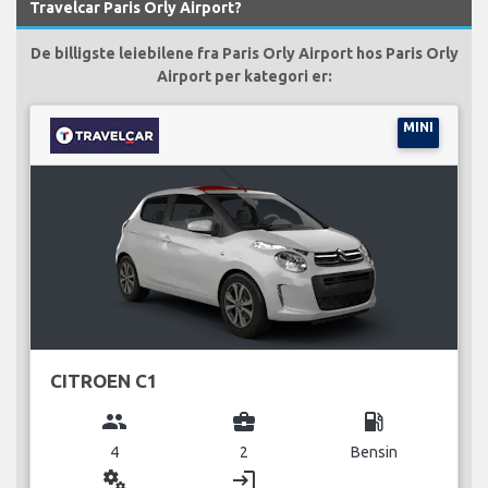
Travelcar Paris Orly Airport?
De billigste leiebilene fra Paris Orly Airport hos Paris Orly
Airport per kategori er:
MINI
CITROEN C1
group
business_center
local_gas_station
4
2
Bensin
miscellaneous_services
login