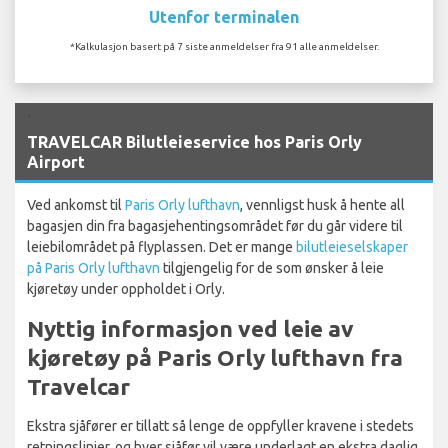
Utenfor terminalen
*Kalkulasjon basert på 7 siste anmeldelser fra 91 alle anmeldelser.
`
TRAVELCAR Bilutleieservice hos Paris Orly
Airport
Ved ankomst til
Paris Orly lufthavn
, vennligst husk å hente all
bagasjen din fra bagasjehentingsområdet før du går videre til
leiebilområdet på flyplassen. Det er mange
bilutleieselskaper
på Paris Orly lufthavn
tilgjengelig for de som ønsker å leie
kjøretøy under oppholdet i Orly.
Nyttig informasjon ved leie av
kjøretøy på Paris Orly lufthavn fra
Travelcar
Ekstra sjåfører er tillatt så lenge de oppfyller kravene i stedets
retningslinjer, og hver sjåfør vil være underlagt en ekstra daglig