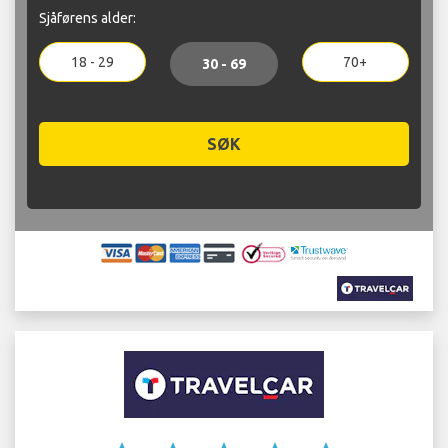
Sjåførens alder:
18 - 29
70+
30 - 69
SØK