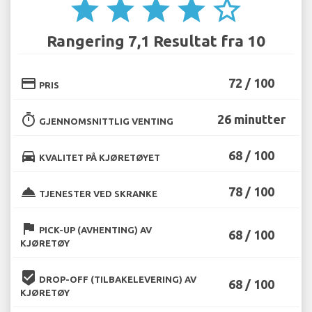
star
star
star
star
star_border
Rangering 7,1 Resultat fra 10
credit_card
72 / 100
PRIS
timer
26 minutter
GJENNOMSNITTLIG VENTING
directions_car
68 / 100
KVALITET PÅ KJØRETØYET
room_service
78 / 100
TJENESTER VED SKRANKE
flag
PICK-UP (AVHENTING) AV
68 / 100
KJØRETØY
beenhere
DROP-OFF (TILBAKELEVERING) AV
68 / 100
KJØRETØY