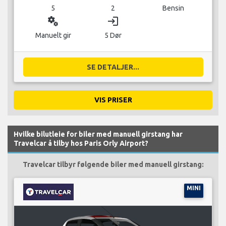
5
2
Bensin
miscellaneous_services
login
Manuelt gir
5 Dør
SE DETALJER...
VIS PRISER
Hvilke bilutleie for biler med manuell girstang har
Travelcar å tilby hos Paris Orly Airport?
Travelcar tilbyr følgende biler med manuell girstang:
MINI