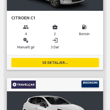
CITROEN C1
group
business_center
local_gas_station
4
2
Bensin
miscellaneous_services
login
Manuelt gir
5 Dør
SE DETALJER...
ØKONOMI