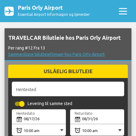
Paris Orly Airport
Essential Airport Informasjon og tjenester
TRAVELCAR Bilutleie hos Paris Orly Airport
Per rang #12 Fra 13
Sammenligne bilutleiefirmaer hos Paris Orly Airport
USLÅELIG BILUTLEIE
Hentested
Levering til samme sted
Hentedato
Returdato