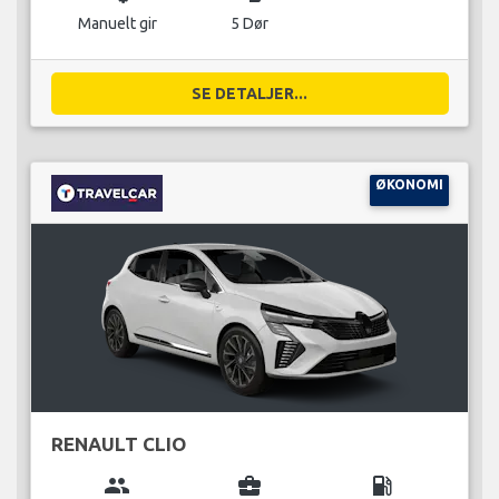
Manuelt gir
5 Dør
SE DETALJER...
ØKONOMI
RENAULT CLIO
group
business_center
local_gas_station