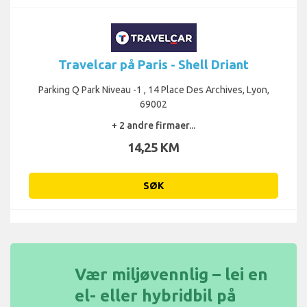
Travelcar på Paris - Shell Driant
Parking Q Park Niveau -1 , 14 Place Des Archives, Lyon,
69002
+ 2 andre firmaer...
14,25 KM
SØK
Vær miljøvennlig – lei en
el- eller hybridbil på