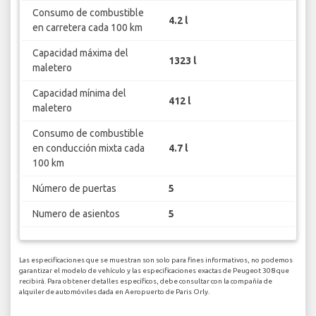
Consumo de combustible
4.2 l
en carretera cada 100 km
Capacidad máxima del
1323 l
maletero
Capacidad mínima del
412 l
maletero
Consumo de combustible
en conducción mixta cada
4.7 l
100 km
Número de puertas
5
Numero de asientos
5
Las especificaciones que se muestran son solo para fines informativos, no podemos
garantizar el modelo de vehículo y las especificaciones exactas de Peugeot 308 que
recibirá. Para obtener detalles específicos, debe consultar con la compañía de
alquiler de automóviles dada en Aeropuerto de Paris Orly.