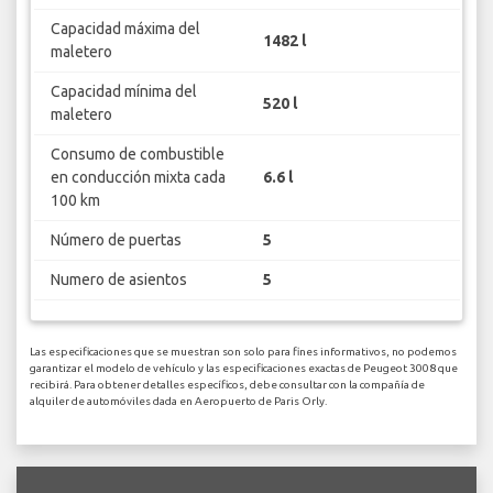
Capacidad máxima del
1482 l
maletero
Capacidad mínima del
520 l
maletero
Consumo de combustible
en conducción mixta cada
6.6 l
100 km
Número de puertas
5
Numero de asientos
5
Las especificaciones que se muestran son solo para fines informativos, no podemos
garantizar el modelo de vehículo y las especificaciones exactas de Peugeot 3008 que
recibirá. Para obtener detalles específicos, debe consultar con la compañía de
alquiler de automóviles dada en Aeropuerto de Paris Orly.