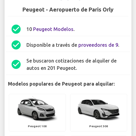
Peugeot - Aeropuerto de Paris Orly
check_circle
10
Peugeot Modelos
.
check_circle
Disponible a través de
proveedores de 9
.
Se buscaron cotizaciones de alquiler de
check_circle
autos en 201 Peugeot.
Modelos populares de Peugeot para alquilar:
Peugeot 108
Peugeot 308