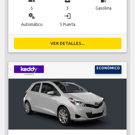
5
3
Gasolina
miscellaneous_services
login
Automático
5 Puerta
VER DETALLES...
ECONÓMICO