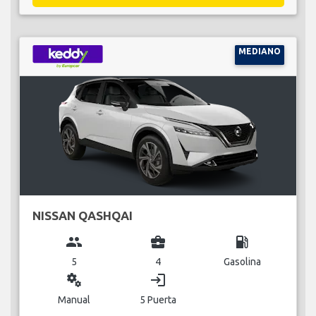
MEDIANO
NISSAN QASHQAI
group
business_center
local_gas_station
5
4
Gasolina
miscellaneous_services
login
Manual
5 Puerta