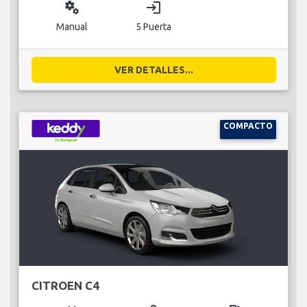
miscellaneous_services
login
Manual
5 Puerta
VER DETALLES...
COMPACTO
CITROEN C4