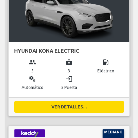
HYUNDAI KONA ELECTRIC
group
business_center
local_gas_station
5
3
Eléctrico
miscellaneous_services
login
Automático
5 Puerta
VER DETALLES...
MEDIANO