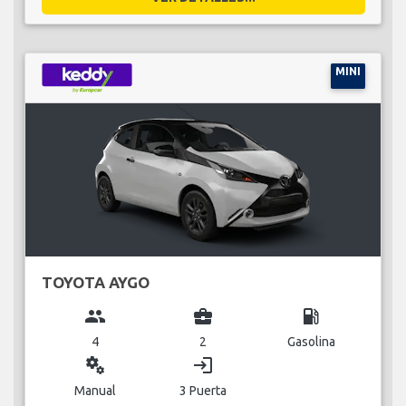
MINI
TOYOTA AYGO
group
business_center
local_gas_station
4
2
Gasolina
miscellaneous_services
login
Manual
3 Puerta