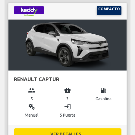
COMPACTO
RENAULT CAPTUR
group
business_center
local_gas_station
5
3
Gasolina
miscellaneous_services
login
Manual
5 Puerta
VER DETALLES...