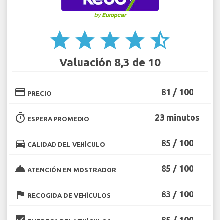
star
star
star
star
star_half
Valuación 8,3 de 10
credit_card
81 / 100
PRECIO
timer
23 minutos
ESPERA PROMEDIO
directions_car
85 / 100
CALIDAD DEL VEHÍCULO
room_service
85 / 100
ATENCIÓN EN MOSTRADOR
flag
83 / 100
RECOGIDA DE VEHÍCULOS
beenhere
85 / 100