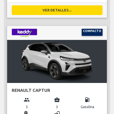
VER DETALLES...
COMPACTO
RENAULT CAPTUR
group
business_center
local_gas_station
5
3
Gasolina
miscellaneous_services
login