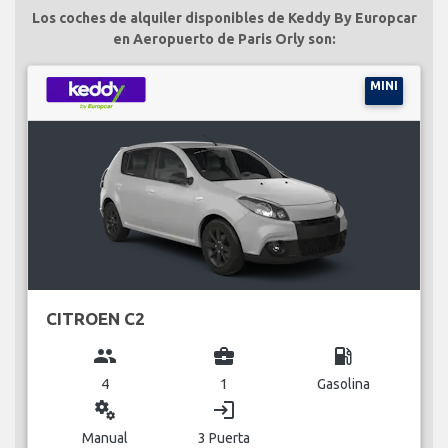
Los coches de alquiler disponibles de Keddy By Europcar
en Aeropuerto de Paris Orly son:
MINI
CITROEN C2
group
business_center
local_gas_station
4
1
Gasolina
miscellaneous_services
login
Manual
3 Puerta