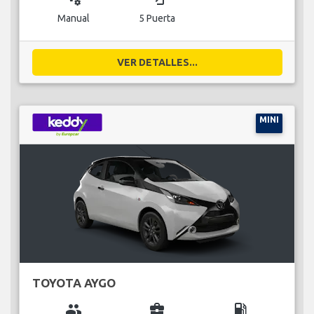
Manual
5 Puerta
VER DETALLES...
MINI
TOYOTA AYGO
group
business_center
local_gas_station