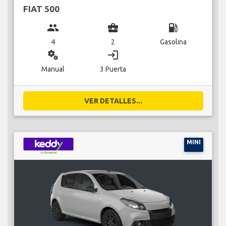
FIAT 500
group
business_center
local_gas_station
4
2
Gasolina
miscellaneous_services
login
Manual
3 Puerta
VER DETALLES...
MINI