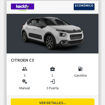
ECONÓMICO
CITROEN C3
group
business_center
local_gas_station
5
2
Gasolina
miscellaneous_services
login
Manual
5 Puerta
VER DETALLES...