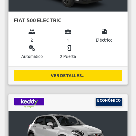
FIAT 500 ELECTRIC
group
business_center
local_gas_station
2
1
Eléctrico
miscellaneous_services
login
Automático
2 Puerta
VER DETALLES...
ECONÓMICO