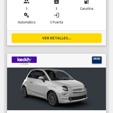
group
business_center
local_gas_station
5
3
Gasolina
miscellaneous_services
login
Automático
5 Puerta
VER DETALLES...
MINI