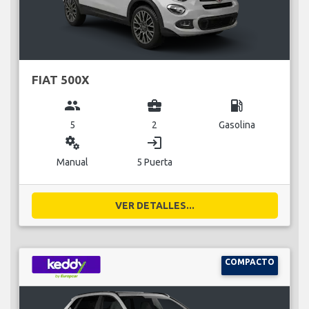
FIAT 500X
group
business_center
local_gas_station
5
2
Gasolina
miscellaneous_services
login
Manual
5 Puerta
VER DETALLES...
COMPACTO