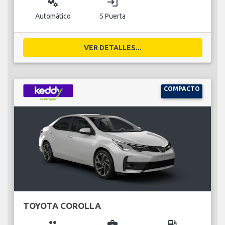
miscellaneous_services
login
Automático
5 Puerta
VER DETALLES...
COMPACTO
TOYOTA COROLLA
group
business_center
local_gas_station