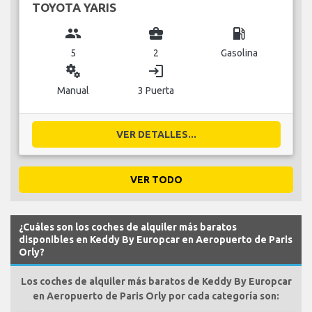
TOYOTA YARIS
group
business_center
local_gas_station
5
2
Gasolina
miscellaneous_services
login
Manual
3 Puerta
VER DETALLES...
VER TODO
¿Cuáles son los coches de alquiler más baratos
disponibles en Keddy By Europcar en Aeropuerto de Paris
Orly?
Los coches de alquiler más baratos de Keddy By Europcar
en Aeropuerto de Paris Orly por cada categoría son: