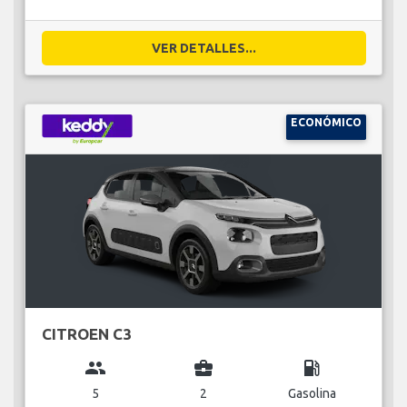
VER DETALLES...
ECONÓMICO
CITROEN C3
group
business_center
local_gas_station
5
2
Gasolina