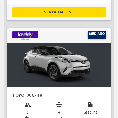
VER DETALLES...
MEDIANO
TOYOTA C-HR
group
business_center
local_gas_station
5
4
Gasolina