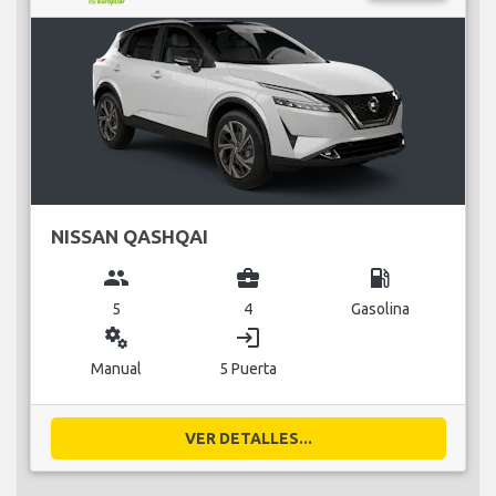
NISSAN QASHQAI
group
business_center
local_gas_station
5
4
Gasolina
miscellaneous_services
login
Manual
5 Puerta
VER DETALLES...