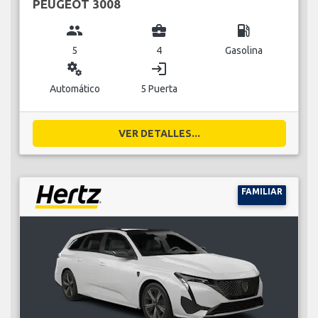
PEUGEOT 3008
group
business_center
local_gas_station
5
4
Gasolina
miscellaneous_services
login
Automático
5 Puerta
VER DETALLES...
FAMILIAR