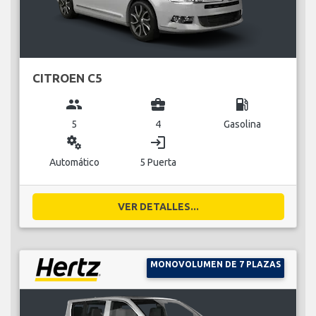
CITROEN C5
group
business_center
local_gas_station
5
4
Gasolina
miscellaneous_services
login
Automático
5 Puerta
VER DETALLES...
MONOVOLUMEN DE 7 PLAZAS