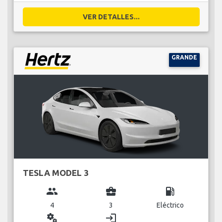
VER DETALLES...
GRANDE
TESLA MODEL 3
group
business_center
local_gas_station
4
3
Eléctrico
miscellaneous_services
login