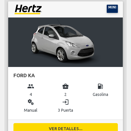
MINI
FORD KA
group
business_center
local_gas_station
4
2
Gasolina
miscellaneous_services
login
Manual
3 Puerta
VER DETALLES...