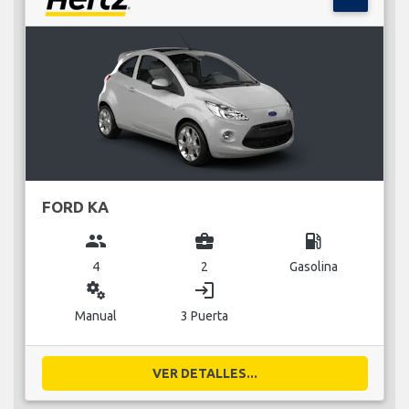
FORD KA
group
business_center
local_gas_station
4
2
Gasolina
miscellaneous_services
login
Manual
3 Puerta
VER DETALLES...