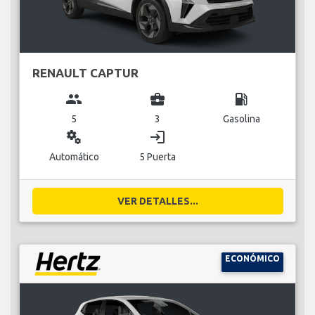
RENAULT CAPTUR
group
business_center
local_gas_station
5
3
Gasolina
miscellaneous_services
login
Automático
5 Puerta
VER DETALLES...
ECONÓMICO