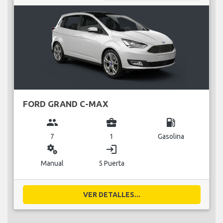
FORD GRAND C-MAX
group
business_center
local_gas_station
7
1
Gasolina
miscellaneous_services
login
Manual
5 Puerta
VER DETALLES...