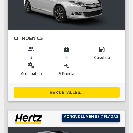
CITROEN C5
group
business_center
local_gas_station
5
4
Gasolina
miscellaneous_services
login
Automático
5 Puerta
VER DETALLES...
MONOVOLUMEN DE 7 PLAZAS