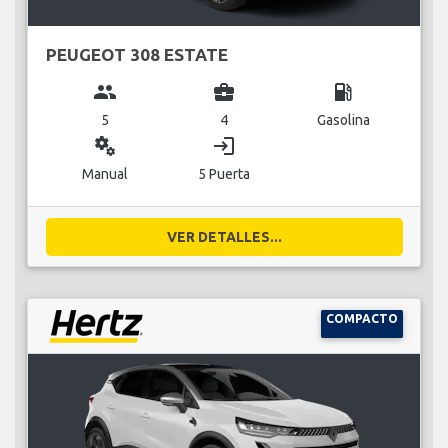
PEUGEOT 308 ESTATE
group
business_center
local_gas_station
5
4
Gasolina
miscellaneous_services
login
Manual
5 Puerta
VER DETALLES...
COMPACTO