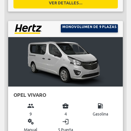
VER DETALLES...
MONOVOLUMEN DE 9 PLAZAS
OPEL VIVARO
group
business_center
local_gas_station
9
4
Gasolina
miscellaneous_services
login
Manual
5 Puerta