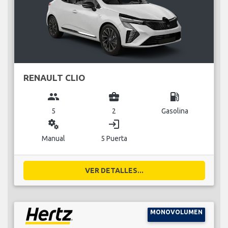
RENAULT CLIO
group
business_center
local_gas_station
5
2
Gasolina
miscellaneous_services
login
Manual
5 Puerta
VER DETALLES...
MONOVOLUMEN