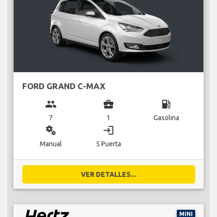
FORD GRAND C-MAX
group
business_center
local_gas_station
7
1
Gasolina
miscellaneous_services
login
Manual
5 Puerta
VER DETALLES...
MINI