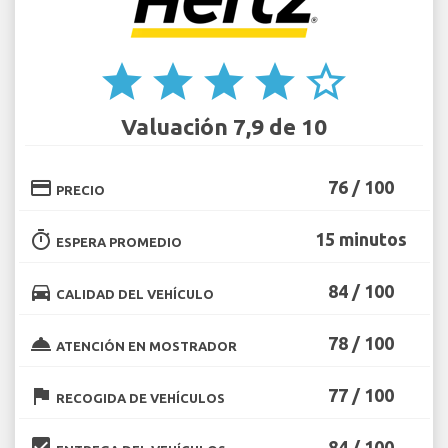
star
star
star
star
star_border
Valuación 7,9 de 10
credit_card
76 / 100
PRECIO
timer
15 minutos
ESPERA PROMEDIO
directions_car
84 / 100
CALIDAD DEL VEHÍCULO
room_service
78 / 100
ATENCIÓN EN MOSTRADOR
flag
77 / 100
RECOGIDA DE VEHÍCULOS
beenhere
84 / 100