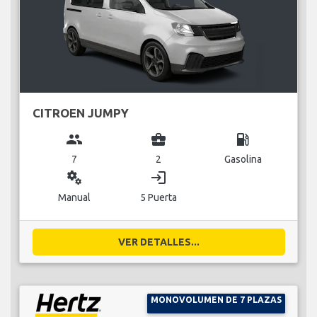
CITROEN JUMPY
group
business_center
local_gas_station
7
2
Gasolina
miscellaneous_services
login
Manual
5 Puerta
VER DETALLES...
MONOVOLUMEN DE 7 PLAZAS