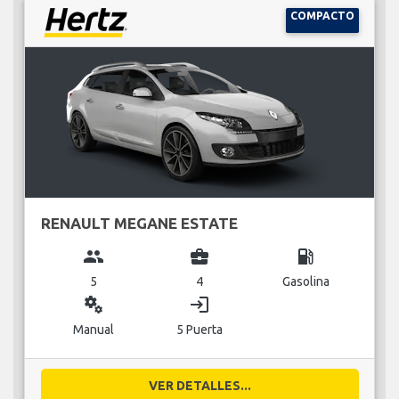
COMPACTO
RENAULT MEGANE ESTATE
group
business_center
local_gas_station
5
4
Gasolina
miscellaneous_services
login
Manual
5 Puerta
VER DETALLES...