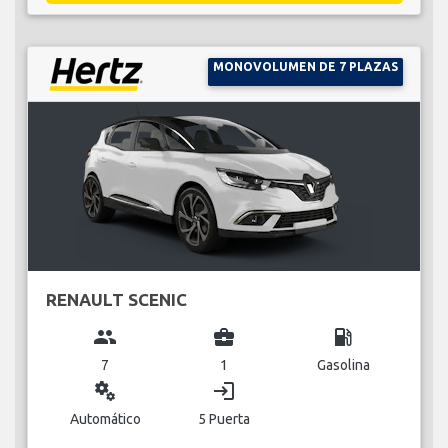
MONOVOLUMEN DE 7 PLAZAS
RENAULT SCENIC
group
business_center
local_gas_station
7
1
Gasolina
miscellaneous_services
login
Automático
5 Puerta