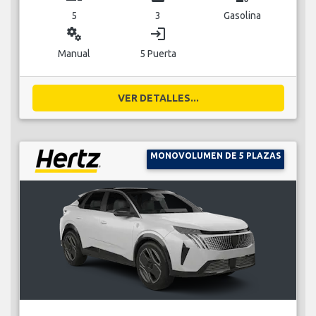
5
3
Gasolina
miscellaneous_services
login
Manual
5 Puerta
VER DETALLES...
MONOVOLUMEN DE 5 PLAZAS