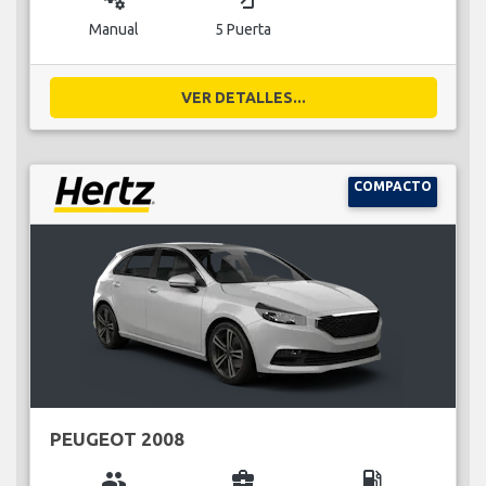
Manual
5 Puerta
VER DETALLES...
COMPACTO
PEUGEOT 2008
group
business_center
local_gas_station