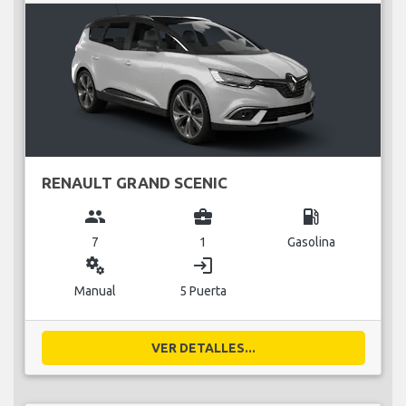
RENAULT GRAND SCENIC
group
business_center
local_gas_station
7
1
Gasolina
miscellaneous_services
login
Manual
5 Puerta
VER DETALLES...