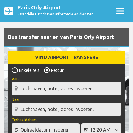
Paris Orly Airport
Essentiële Luchthaven Informatie en diensten
Bus transfer naar en van Paris Orly Airport
VIND AIRPORT TRANSFERS
Enkele reis
Retour
Van
Naar
Ophaaldatum