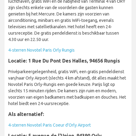
luchthaven, gratis WiFi en de nabijheid van Terminal 4 van ORY
zijn slechts enkele van de voordelen die gasten kunnen
genieten bij het Mercure. De kamers zijn voorzien van
airconditioning, minibars en gratis WiFi-toegang, evenals
televisies met satellietkanalen. Het hotel heeft een 24-
uursreceptie. De gratis pendeldienst is beschikbaar tussen
4.30 uur en 22.50 uur.
4-sterren Novotel Paris Orly Rungis
Locatie: 1 Rue Du Pont Des Halles, 94656 Rungis
Privéparkeergelegenheid, gratis WiFi, een gratis pendeldienst
van/naar Orly Airport (slechts 4 km afstand), dit alles maakt het
Novotel Paris Orly-Rungis een goede keuze. Parijs ligt op
slechts 15 minuten rijden. De kamers zijn ruim en modern,
voorzien van eigen badkamers met badkuipen en douches. Het
hotel biedt een 24-uursreceptie.
Als alternatief:
4-sterren Novotel Paris Coeur d'Orly Airport
Locatie: 5 avenue de l'Union, 94390 Orly