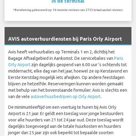
In de terminal
*Berekening gebaseerd op 16 recente reviews van 2733 totaal aantal reviews.
`
AVIS autoverhuurdiensten bij Paris Orly Airport
Avis heeft verhuurbalies op Terminals 1 en 2, dichtbij het
Bagage Afhaalgebied in Aankomst. De servicebalies van
Paris
Orly Airport
zijn dagelijks geopend van 6.00 uur 's ochtends tot
middernacht, elke dag van het jaar, hoewel ze op Kerstavond en
Eerste Kerstdag mogelijk iets afwijken. Op andere feestdagen
blijven ze hetzelfde. Reserveringen kunnen worden gemaakt
met behulp van het bovenstaande formulier. Avis is slechts een
van de vele
autoverhuurbedrijven op Orly Airport
.
De minimumleeftijd om een voertuig te huren bij Avis Orly
Airport is 21 jaar. Er geldt een toeslag voor jonge bestuurders
voor alle huurders van 21 tot 24 jaar oud. Deze toeslag wordt
dagelijks toegevoegd aan de totale huurkosten en huurders
jonger dan 25 jaar zijn ook beperkt tot bepaalde soorten