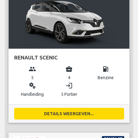
RENAULT SCENIC
group
business_center
local_gas_station
5
4
Benzine
miscellaneous_services
login
Handleiding
5 Portier
DETAILS WEERGEVEN...