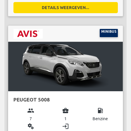
DETAILS WEERGEVEN...
MINIBUS
PEUGEOT 5008
group
business_center
local_gas_station
7
1
Benzine
miscellaneous_services
login