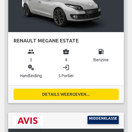
RENAULT MEGANE ESTATE
group
business_center
local_gas_station
5
4
Benzine
miscellaneous_services
login
Handleiding
5 Portier
DETAILS WEERGEVEN...
MIDDENKLASSE