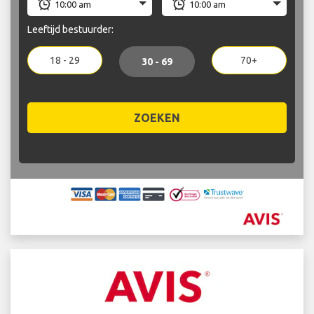
Leeftijd bestuurder:
18 - 29
70+
30 - 69
ZOEKEN