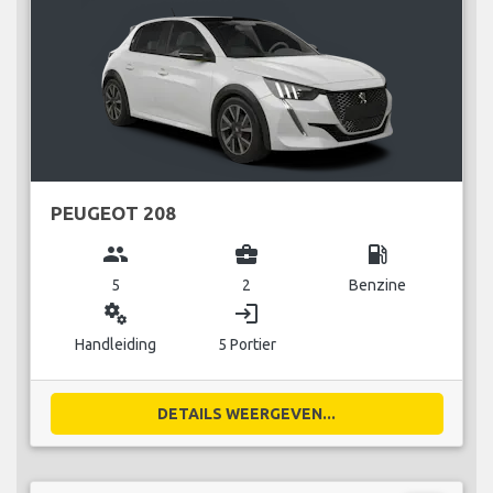
PEUGEOT 208
group
business_center
local_gas_station
5
2
Benzine
miscellaneous_services
login
Handleiding
5 Portier
DETAILS WEERGEVEN...