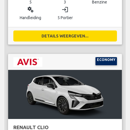
5
3
Benzine
miscellaneous_services
login
Handleiding
5 Portier
DETAILS WEERGEVEN...
ECONOMY
RENAULT CLIO