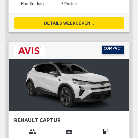
Handleiding
5 Portier
DETAILS WEERGEVEN...
COMPACT
RENAULT CAPTUR
group
business_center
local_gas_station