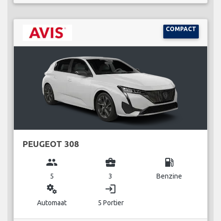
COMPACT
PEUGEOT 308
group
business_center
local_gas_station
5
3
Benzine
miscellaneous_services
login
Automaat
5 Portier