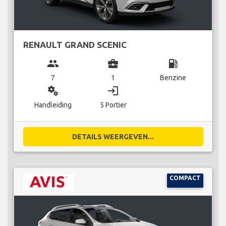
RENAULT GRAND SCENIC
group
business_center
local_gas_station
7
1
Benzine
miscellaneous_services
login
Handleiding
5 Portier
DETAILS WEERGEVEN...
COMPACT