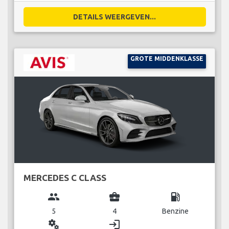
DETAILS WEERGEVEN...
GROTE MIDDENKLASSE
MERCEDES C CLASS
group
business_center
local_gas_station
5
4
Benzine
miscellaneous_services
login