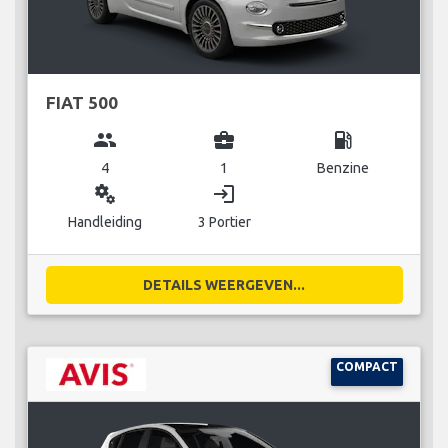
FIAT 500
group
business_center
local_gas_station
4
1
Benzine
miscellaneous_services
login
Handleiding
3 Portier
DETAILS WEERGEVEN...
COMPACT