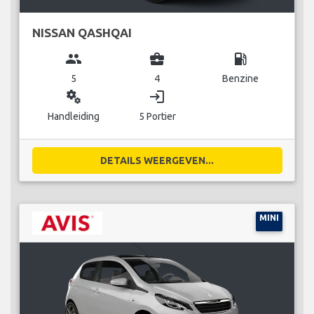
NISSAN QASHQAI
group
business_center
local_gas_station
5
4
Benzine
miscellaneous_services
login
Handleiding
5 Portier
DETAILS WEERGEVEN...
MINI