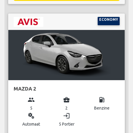
ECONOMY
MAZDA 2
group
business_center
local_gas_station
5
2
Benzine
miscellaneous_services
login
Automaat
5 Portier