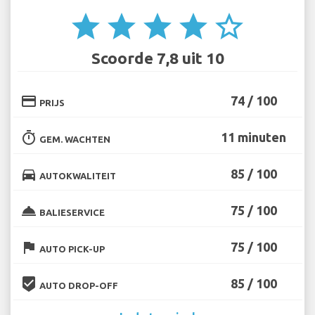
star
star
star
star
star_border
Scoorde 7,8 uit 10
credit_card
74 / 100
PRIJS
timer
11 minuten
GEM. WACHTEN
directions_car
85 / 100
AUTOKWALITEIT
room_service
75 / 100
BALIESERVICE
flag
75 / 100
AUTO PICK-UP
beenhere
85 / 100
AUTO DROP-OFF