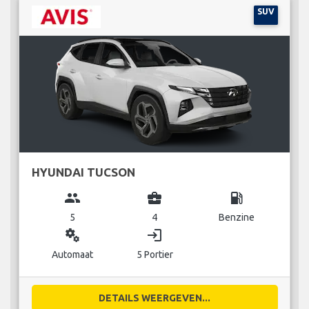
SUV
HYUNDAI TUCSON
group
business_center
local_gas_station
5
4
Benzine
miscellaneous_services
login
Automaat
5 Portier
DETAILS WEERGEVEN...