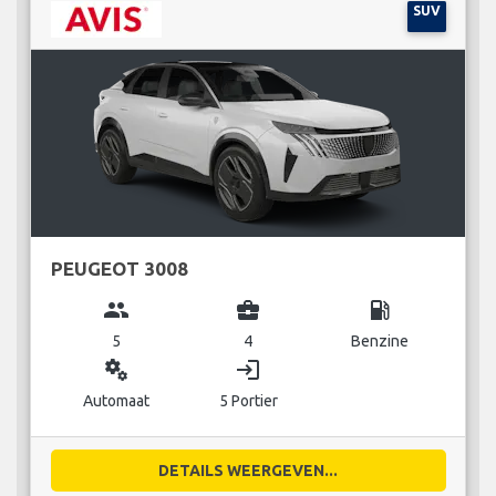
SUV
PEUGEOT 3008
group
business_center
local_gas_station
5
4
Benzine
miscellaneous_services
login
Automaat
5 Portier
DETAILS WEERGEVEN...