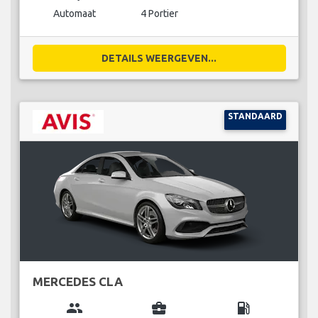
Automaat
4 Portier
DETAILS WEERGEVEN...
STANDAARD
MERCEDES CLA
group
business_center
local_gas_station