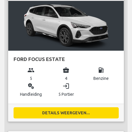
FORD FOCUS ESTATE
group
business_center
local_gas_station
5
4
Benzine
miscellaneous_services
login
Handleiding
5 Portier
DETAILS WEERGEVEN...