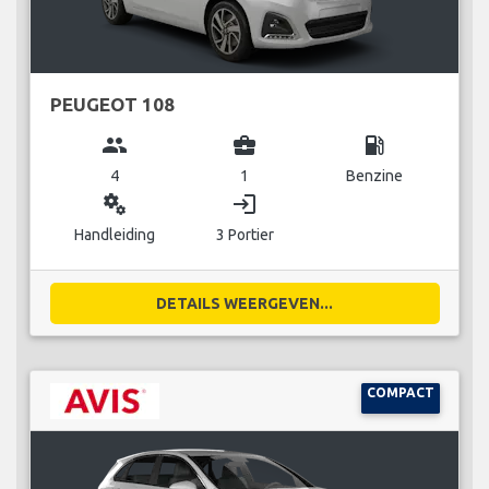
PEUGEOT 108
group
business_center
local_gas_station
4
1
Benzine
miscellaneous_services
login
Handleiding
3 Portier
DETAILS WEERGEVEN...
COMPACT