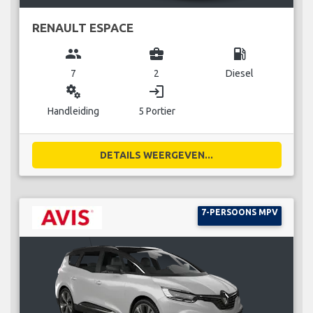
RENAULT ESPACE
group
business_center
local_gas_station
7
2
Diesel
miscellaneous_services
login
Handleiding
5 Portier
DETAILS WEERGEVEN...
7-PERSOONS MPV