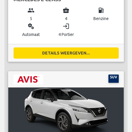
group
business_center
local_gas_station
5
4
Benzine
miscellaneous_services
login
Automaat
4 Portier
DETAILS WEERGEVEN...
SUV