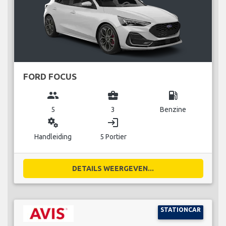
FORD FOCUS
group
business_center
local_gas_station
5
3
Benzine
miscellaneous_services
login
Handleiding
5 Portier
DETAILS WEERGEVEN...
STATIONCAR