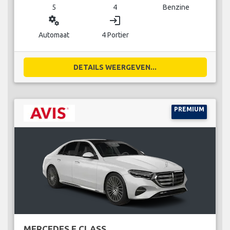
5
4
Benzine
miscellaneous_services
login
Automaat
4 Portier
DETAILS WEERGEVEN...
PREMIUM
MERCEDES E CLASS