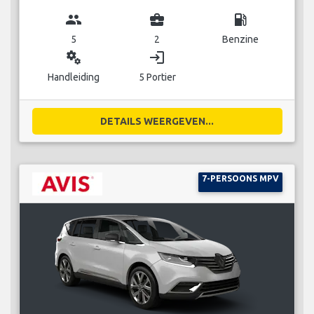
group
business_center
local_gas_station
5
2
Benzine
miscellaneous_services
login
Handleiding
5 Portier
DETAILS WEERGEVEN...
7-PERSOONS MPV