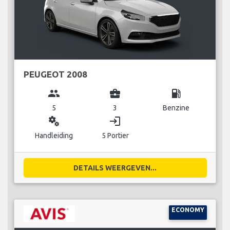
PEUGEOT 2008
group
business_center
local_gas_station
5
3
Benzine
miscellaneous_services
login
Handleiding
5 Portier
DETAILS WEERGEVEN...
ECONOMY