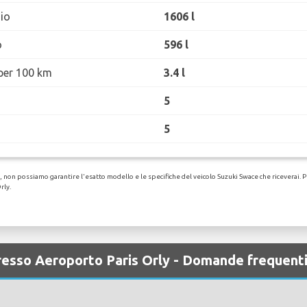
io
1606 l
o
596 l
per 100 km
3.4 l
5
5
non possiamo garantire l'esatto modello e le specifiche del veicolo Suzuki Swace che riceverai. Per
rly.
presso Aeroporto Paris Orly - Domande frequent