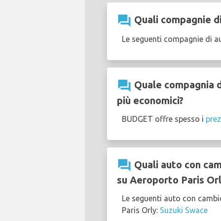
question_answer
Quali compagnie di
Le seguenti compagnie di a
question_answer
Quale compagnia di
più economici?
BUDGET offre spesso i
prez
question_answer
Quali auto con cam
su Aeroporto Paris Or
Le seguenti auto con cambi
Paris Orly:
Suzuki Swace