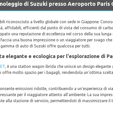
 noleggio di Suzuki presso Aeroporto Paris 
li riconosciuto a livello globale con sede in Giappone. Conosc
tà, affidabili, efficienti dal punto di vista del consumo di car
luppato una reputazione di eccellenza nel corso della sua lunga 
he faccia una buona impressione o un viaggiatore per svago che
la gamma di auto di Suzuki offre qualcosa per tutti.
a elegante e ecologica per l'esplorazione di Par
ET
, è una station wagon ibrida che unisce un design elegante 
o offre molto spazio per i bagagli, rendendola un'ottima scelta
consente emissioni ridotte, contribuendo a un'esperienza di vi
eressante per il viaggiatore attento all'ambiente. La sua impre
te alla stazione di servizio, permettendoti di massimizzare il