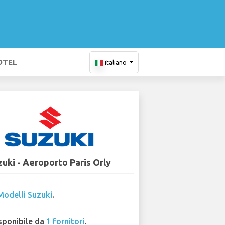
OTEL
italiano
uki - Aeroporto Paris Orly
Modelli Suzuki
.
sponibile da
1 fornitori
.