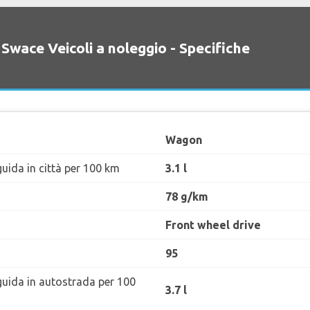
 Swace Veicoli a noleggio - Specifiche
Wagon
uida in città per 100 km
3.1 l
78 g/km
Front wheel drive
95
guida in autostrada per 100
3.7 l