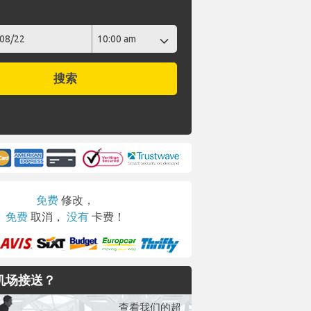
期
搜索
免费
修改，
免费
取消，
没有
卡费！
机场接送？
查看我们的超