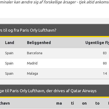
naler kan ændre sig af forskellige årsager - tjek altid ankom
 til og fra Paris Orly Lufthavn?
Land
Beliggenhed
Ugentlige fl
Spain
Barcelona
83
Spain
Madrid
80
Spain
Malaga
14
e til Paris Orly Lufthavn, der drives af Qatar Airways
thavn
ma
ti
on
to