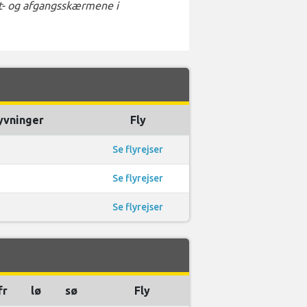
st- og afgangsskærmene i
yvninger
Fly
Se flyrejser
Se flyrejser
Se flyrejser
fr
lø
sø
Fly