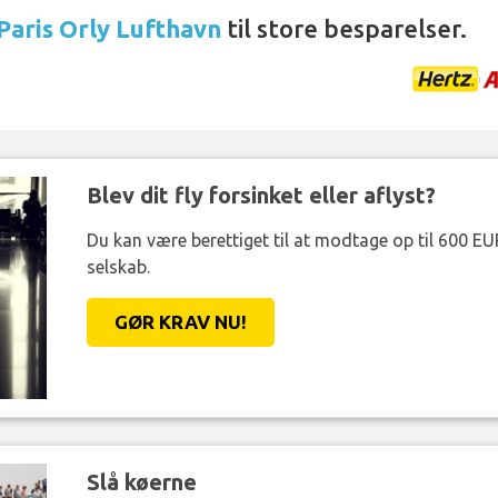
 Paris Orly Lufthavn
til store besparelser.
Blev dit fly forsinket eller aflyst?
Du kan være berettiget til at modtage op til 600 EU
selskab.
GØR KRAV NU!
Slå køerne