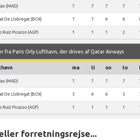
jas (MAD)
7
7
7
7
rat De Llobregat (BCN)
7
7
6
6
o Ruiz Picasso (AGP)
1
1
1
2
r fra Paris Orly Lufthavn, der drives af Qatar Airways
thavn
ma
ti
on
to
jas (MAD)
7
7
7
7
rat De Llobregat (BCN)
5
6
6
5
o Ruiz Picasso (AGP)
1
1
1
1
ller forretningsrejse...