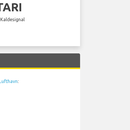
TARI
 Kaldesignal
 Lufthavn
: