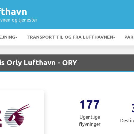
fthavn
vnen og tjenester
EJNING
TRANSPORT TIL OG FRA LUFTHAVNEN
PAR
is Orly Lufthavn - ORY
177
Ugentlige
Destin
flyvninger