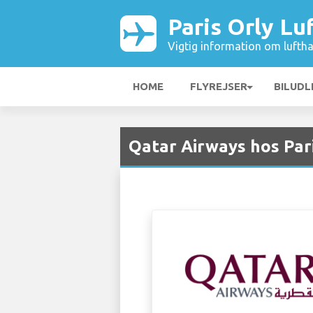
Paris Orly Lu
Vigtig information om luftha
HOME
FLYREJSER
BILUDL
Qatar Airways hos Par