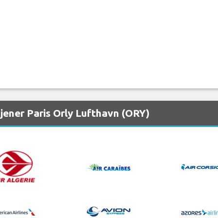
tjener Paris Orly Lufthavn (ORY)