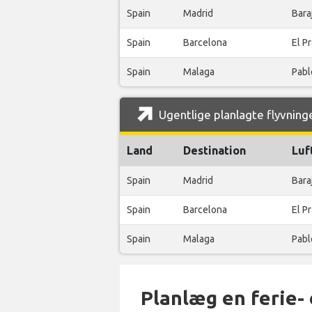
Spain
Madrid
Bara
Spain
Barcelona
El P
Spain
Malaga
Pabl
Ugentlige planlagte flyvninge
Land
Destination
Luf
Spain
Madrid
Bara
Spain
Barcelona
El P
Spain
Malaga
Pabl
Planlæg en ferie- e